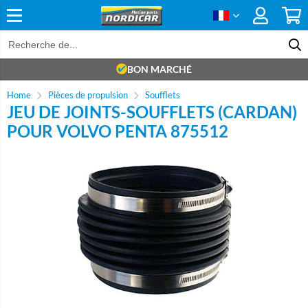
BON MARCHÉ
Home
Pièces de propulsion
Soufflets
JEU DE JOINTS-SOUFFLETS (CARDAN)
POUR VOLVO PENTA 875512