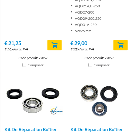
AQD21A,B-250
AQD27-200
AQD29-200,250
AQD31A-250
52x25 mm
€
21,25
€
29,00
€
17,56
Excl. TVA
€
23,97
Excl. TVA
Code produit: 22057
Code produit: 22059
Comparer
Comparer
Brand
Kit De Réparation Boîtier
Kit De Réparation Boîtier