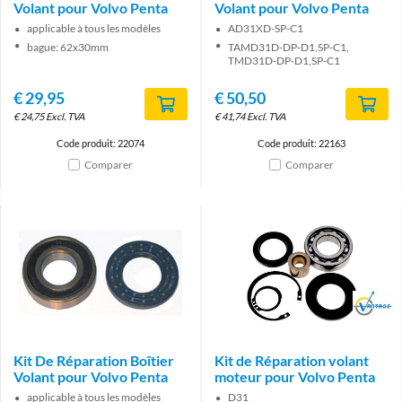
Volant pour Volvo Penta
Volant pour Volvo Penta
applicable à tous les modèles
AD31XD-SP-C1
bague: 62x30mm
TAMD31D-DP-D1,SP-C1,
TMD31D-DP-D1,SP-C1
€
29,95
€
50,50
€
24,75
Excl. TVA
€
41,74
Excl. TVA
Code produit: 22074
Code produit: 22163
Comparer
Comparer
Brand
Kit De Réparation Boîtier
Kit de Réparation volant
Volant pour Volvo Penta
moteur pour Volvo Penta
applicable à tous les modèles
D31