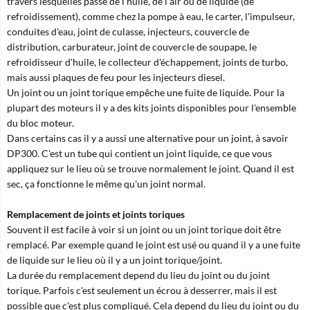
travers lesquelles passe de l'huile, de l'air ou de liquide (de
refroidissement), comme chez la pompe à eau, le carter, l'impulseur,
conduites d'eau, joint de culasse, injecteurs, couvercle de
distribution, carburateur, joint de couvercle de soupape, le
refroidisseur d'huile, le collecteur d'échappement, joints de turbo,
mais aussi plaques de feu pour les injecteurs diesel.
Un joint ou un joint torique empêche une fuite de liquide. Pour la
plupart des moteurs il y a des kits joints disponibles pour l'ensemble
du bloc moteur.
Dans certains cas il y a aussi une alternative pour un joint, à savoir
DP300. C'est un tube qui contient un joint liquide, ce que vous
appliquez sur le lieu où se trouve normalement le joint. Quand il est
sec, ça fonctionne le même qu'un joint normal.
Remplacement de joints et joints toriques
Souvent il est facile à voir si un joint ou un joint torique doit être
remplacé. Par exemple quand le joint est usé ou quand il y a une fuite
de liquide sur le lieu où il y a un joint torique/joint.
La durée du remplacement depend du lieu du joint ou du joint
torique. Parfois c'est seulement un écrou à desserrer, mais il est
possible que c'est plus compliqué. Cela depend du lieu du joint ou du