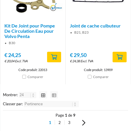
Brand
Kit De Joint pour Pompe
Joint de cache culbuteur
De Circulation Eau pour
B21, B23
Volvo Penta
B30
€
24,25
€
29,50
€
20,04
Excl. TVA
€
24,38
Excl. TVA
Code produit: 22013
Code produit: 13909
Comparer
Comparer
Montrer:
Classer par:
Page
1
de
9
1
2
3