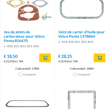
Brand
Jeu de joints de
Joint de carter d'huile pour
carburateur pour Volvo
Volvo Penta 1378864
Penta 856470
B18, B20, B21, B23, B25
B20, B21, B23, B25, B30
€
18,50
€
28,25
€
15,29
Excl. TVA
€
23,35
Excl. TVA
Code produit: 17803
Code produit: 14864
Comparer
Comparer