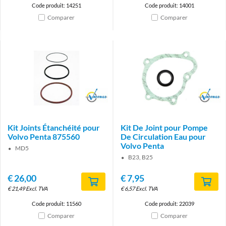
Code produit: 14251
Code produit: 14001
Comparer
Comparer
Brand
Brand
Kit Joints Étanchéité pour
Kit De Joint pour Pompe
Volvo Penta 875560
De Circulation Eau pour
Volvo Penta
MD5
B23, B25
€
26,00
€
7,95
€
21,49
Excl. TVA
€
6,57
Excl. TVA
Code produit: 11560
Code produit: 22039
Comparer
Comparer