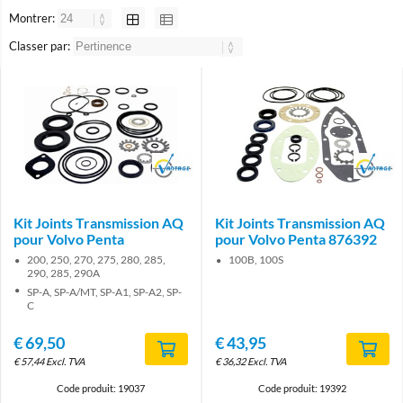
Montrer:
Classer par:
Brand
Brand
Kit Joints Transmission AQ
Kit Joints Transmission AQ
pour Volvo Penta
pour Volvo Penta 876392
200, 250, 270, 275, 280, 285,
100B, 100S
290, 285, 290A
SP-A, SP-A/MT, SP-A1, SP-A2, SP-
C
€
69,50
€
43,95
€
57,44
Excl. TVA
€
36,32
Excl. TVA
Code produit: 19037
Code produit: 19392