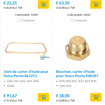
€
22,25
€
63,50
€
18,39
Excl. TVA
€
52,48
Excl. TVA
Code produit: 14189
Code produit: 14250
Comparer
Comparer
Brand
Joint de carter d'huile pour
Bouchon, carter d'huile
Volvo Penta 861251
pour Volvo Penta 948187
D40, D41, D42, D43, D44
B18, B20, B21, B23, B25, B30
D300
D30, D31
€
91,67
€
18,00
€
75,76
Excl. TVA
€
14,88
Excl. TVA