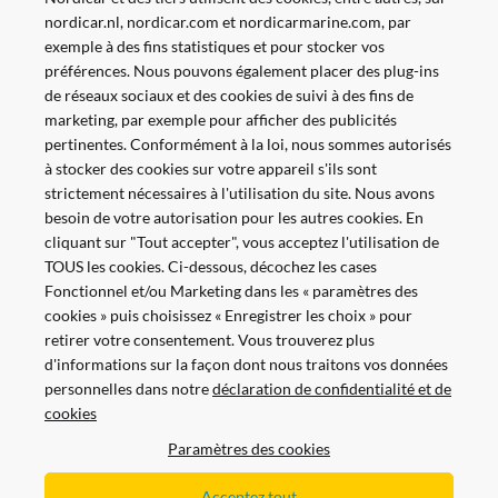
nordicar.nl, nordicar.com et nordicarmarine.com, par
exemple à des fins statistiques et pour stocker vos
préférences. Nous pouvons également placer des plug-ins
de réseaux sociaux et des cookies de suivi à des fins de
marketing, par exemple pour afficher des publicités
pertinentes. Conformément à la loi, nous sommes autorisés
à stocker des cookies sur votre appareil s'ils sont
strictement nécessaires à l'utilisation du site. Nous avons
besoin de votre autorisation pour les autres cookies. En
cliquant sur "Tout accepter", vous acceptez l'utilisation de
TOUS les cookies. Ci-dessous, décochez les cases
Fonctionnel et/ou Marketing dans les « paramètres des
cookies » puis choisissez « Enregistrer les choix » pour
retirer votre consentement. Vous trouverez plus
d'informations sur la façon dont nous traitons vos données
personnelles dans notre
déclaration de confidentialité et de
Payer en toute sécurité et facilement
cookies
Paramètres des cookies
Acceptez tout