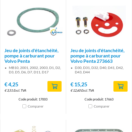
Brand
Jeu de joints d'étanchéité,
Jeu de joints d'étanchéité,
pompe à carburant pour
pompe à carburant pour
Volvo Penta
Volvo Penta 273663
MB10, 2001, 2002, 2003, D1, D2,
D30, D31, D32, D40, D41, D42,
D3, D5, D6, D7, D11, D17
D43, D44
€
4,25
€
15,25
€
3,51
Excl. TVA
€
12,60
Excl. TVA
Code produit: 17003
Code produit: 17663
Comparer
Comparer