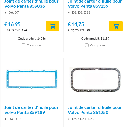
Joint de carter d'huile pour
Joint de carter d'huile pour
Volvo Penta 859036
Volvo Penta 859159
D6, D7
D1, D2, D11
€
16,95
€
14,75
€
14,01
Excl. TVA
€
12,19
Excl. TVA
Code produit: 14036
Code produit: 11159
Comparer
Comparer
Joint de carter d'huile pour
Joint de carter d'huile pour
Volvo Penta 859189
Volvo Penta 861250
D3, D17
D30, D31, D32