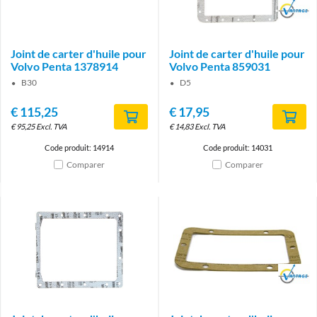
Brand
Joint de carter d'huile pour
Joint de carter d'huile pour
Volvo Penta 1378914
Volvo Penta 859031
B30
D5
€
115,25
€
17,95
€
95,25
Excl. TVA
€
14,83
Excl. TVA
Code produit: 14914
Code produit: 14031
Comparer
Comparer
Brand