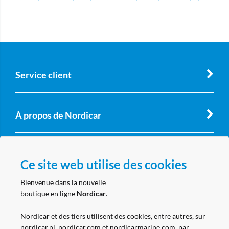
Service client
À propos de Nordicar
Compte professionnel
Ce site web utilise des cookies
Bienvenue dans la nouvelle
boutique en ligne
Nordicar
.
Suivez nous
Nordicar et des tiers utilisent des cookies, entre autres, sur
nordicar.nl, nordicar.com et nordicarmarine.com, par