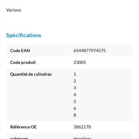
Various
Spécifications
Code EAN
6544877974575
Code produit
23005
Quantité de cylindres
1
2
3
4
5
6
8
Référence OE
3862178
subgroep
Impellers