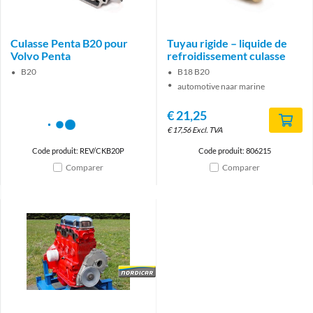
Culasse Penta B20 pour
Tuyau rigide – liquide de
Volvo Penta
refroidissement culasse
B20
B18 B20
automotive naar marine
€
21,25
€
17,56
Excl. TVA
Code produit: REV/CKB20P
Code produit: 806215
Comparer
Comparer
Brand