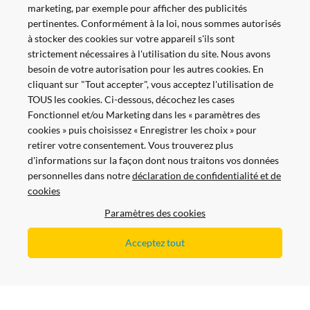
marketing, par exemple pour afficher des publicités
pertinentes. Conformément à la loi, nous sommes autorisés
à stocker des cookies sur votre appareil s'ils sont
strictement nécessaires à l'utilisation du site. Nous avons
besoin de votre autorisation pour les autres cookies. En
cliquant sur "Tout accepter", vous acceptez l'utilisation de
TOUS les cookies. Ci-dessous, décochez les cases
Fonctionnel et/ou Marketing dans les « paramètres des
cookies » puis choisissez « Enregistrer les choix » pour
retirer votre consentement. Vous trouverez plus
d'informations sur la façon dont nous traitons vos données
personnelles dans notre
déclaration de confidentialité et de
Payer en toute sécurité et facilement
cookies
Paramètres des cookies
Acceptez tout
Copyright
Tous les prix sont montrés avec et sans TVA
Copyright © 2021 Nordicar.com