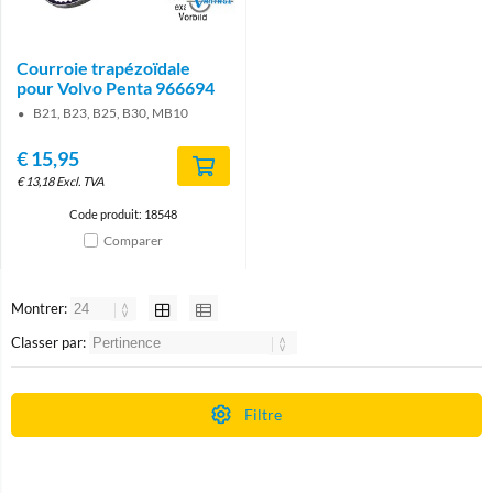
Courroie trapézoïdale
pour Volvo Penta 966694
B21, B23, B25, B30, MB10
€
15,95
€
13,18
Excl. TVA
Code produit: 18548
Comparer
Montrer:
Classer par:
Filtre