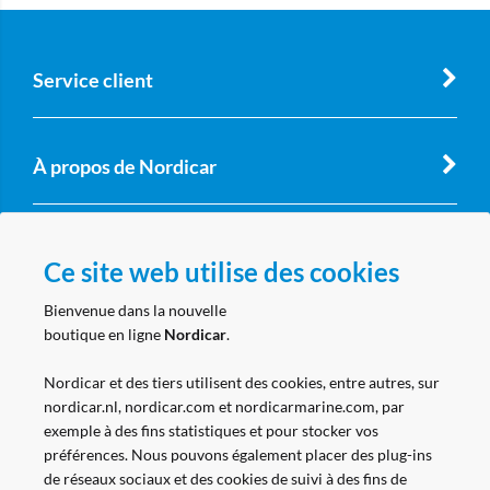
Service client
À propos de Nordicar
Compte professionnel
Ce site web utilise des cookies
Bienvenue dans la nouvelle
boutique en ligne
Nordicar
.
Suivez nous
Nordicar et des tiers utilisent des cookies, entre autres, sur
nordicar.nl, nordicar.com et nordicarmarine.com, par
exemple à des fins statistiques et pour stocker vos
préférences. Nous pouvons également placer des plug-ins
de réseaux sociaux et des cookies de suivi à des fins de