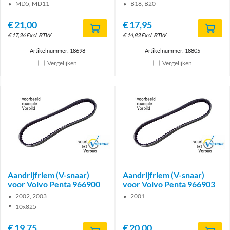
MD5, MD11
B18, B20
€
21,00
€
17,95
€
17,36
Excl. BTW
€
14,83
Excl. BTW
Artikelnummer: 18698
Artikelnummer: 18805
Vergelijken
Vergelijken
Brand
Brand
Aandrijfriem (V-snaar)
Aandrijfriem (V-snaar)
voor Volvo Penta 966900
voor Volvo Penta 966903
2002, 2003
2001
10x825
€
19,75
€
20,00