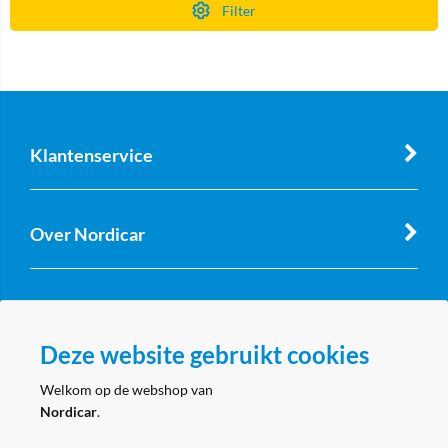
Filter
Klantenservice
Over Nordicar
Zakelijk
Deze website gebruikt cookies
Volg ons
Welkom op de webshop van
Nordicar
.