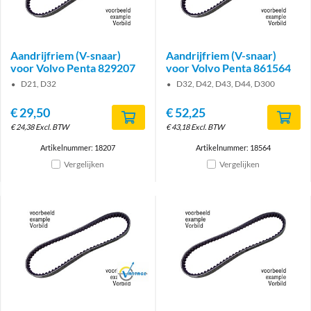
Aandrijfriem (V-snaar)
Aandrijfriem (V-snaar)
voor Volvo Penta 829207
voor Volvo Penta 861564
D21, D32
D32, D42, D43, D44, D300
€
29,50
€
52,25
€
24,38
Excl. BTW
€
43,18
Excl. BTW
Artikelnummer: 18207
Artikelnummer: 18564
Vergelijken
Vergelijken
Brand