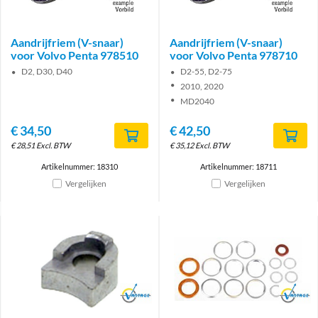
Aandrijfriem (V-snaar)
Aandrijfriem (V-snaar)
voor Volvo Penta 978510
voor Volvo Penta 978710
D2, D30, D40
D2-55, D2-75
2010, 2020
MD2040
€
34,50
€
42,50
€
28,51
Excl. BTW
€
35,12
Excl. BTW
Artikelnummer: 18310
Artikelnummer: 18711
Vergelijken
Vergelijken
Brand
Brand