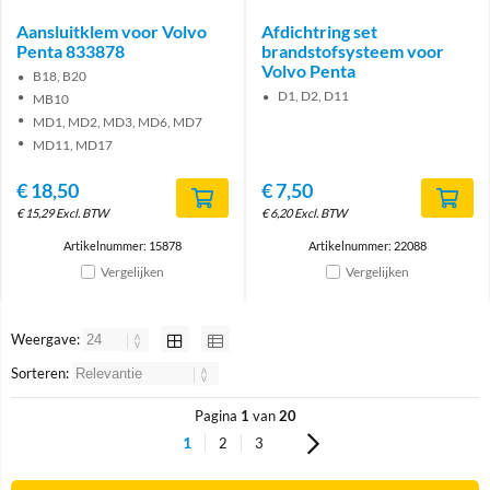
Aansluitklem voor Volvo
Afdichtring set
Penta 833878
brandstofsysteem voor
Volvo Penta
B18, B20
D1, D2, D11
MB10
MD1, MD2, MD3, MD6, MD7
MD11, MD17
€
18,50
€
7,50
€
15,29
Excl. BTW
€
6,20
Excl. BTW
Artikelnummer: 15878
Artikelnummer: 22088
Vergelijken
Vergelijken
Weergave:
Sorteren:
Pagina
1
van
20
1
2
3