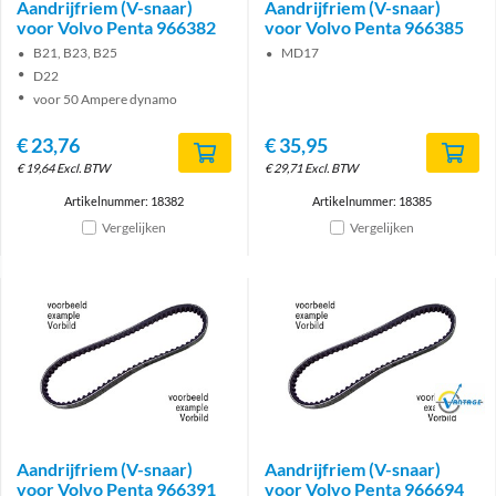
Aandrijfriem (V-snaar)
Aandrijfriem (V-snaar)
voor Volvo Penta 966382
voor Volvo Penta 966385
B21, B23, B25
MD17
D22
voor 50 Ampere dynamo
€
23,76
€
35,95
€
19,64
Excl. BTW
€
29,71
Excl. BTW
Artikelnummer: 18382
Artikelnummer: 18385
Vergelijken
Vergelijken
Brand
Aandrijfriem (V-snaar)
Aandrijfriem (V-snaar)
voor Volvo Penta 966391
voor Volvo Penta 966694