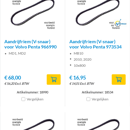
Brand
Aandrijfriem (V-snaar)
Aandrijfriem (V-snaar)
voor Volvo Penta 966990
voor Volvo Penta 973534
MD1, MD2
MB10
2010, 2020
10x800
€
68,00
€
16,95
€
56,20
Excl. BTW
€
14,01
Excl. BTW
Artikelnummer: 18990
Artikelnummer: 18534
Vergelijken
Vergelijken