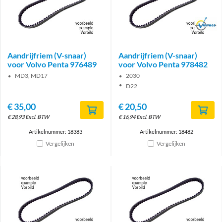
Brand
Aandrijfriem (V-snaar)
Aandrijfriem (V-snaar)
voor Volvo Penta 976489
voor Volvo Penta 978482
MD3, MD17
2030
D22
€
35,00
€
20,50
€
28,93
Excl. BTW
€
16,94
Excl. BTW
Artikelnummer: 18383
Artikelnummer: 18482
Vergelijken
Vergelijken