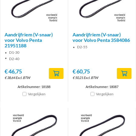
Aandrijfriem (V-snaar)
Aandrijfriem (V-snaar)
voor Volvo Penta
voor Volvo Penta 3584086
21951188
D2-55
D1-30
D2-40
€
46,75
€
60,75
€
38,64
Excl. BTW
€
50,21
Excl. BTW
Artikelnummer: 18188
Artikelnummer: 18087
Vergelijken
Vergelijken