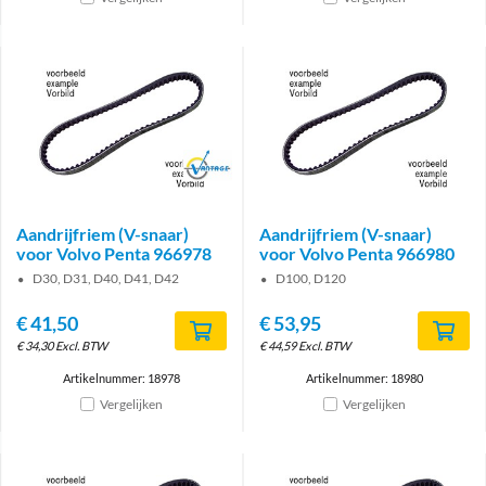
Brand
Aandrijfriem (V-snaar)
Aandrijfriem (V-snaar)
voor Volvo Penta 966978
voor Volvo Penta 966980
D30, D31, D40, D41, D42
D100, D120
€
41,50
€
53,95
€
34,30
Excl. BTW
€
44,59
Excl. BTW
Artikelnummer: 18978
Artikelnummer: 18980
Vergelijken
Vergelijken