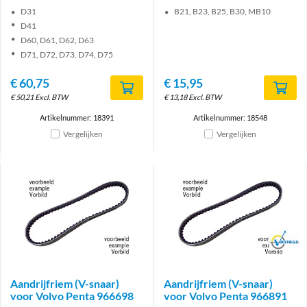
D31
B21, B23, B25, B30, MB10
D41
D60, D61, D62, D63
D71, D72, D73, D74, D75
€
60,75
€
15,95
€
50,21
Excl. BTW
€
13,18
Excl. BTW
Artikelnummer: 18391
Artikelnummer: 18548
Vergelijken
Vergelijken
Brand
Aandrijfriem (V-snaar)
Aandrijfriem (V-snaar)
voor Volvo Penta 966698
voor Volvo Penta 966891