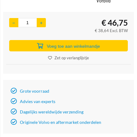
€
46,75
€
38,64
Excl. BTW
Voeg toe aan winkelmandje
Zet op verlanglijstje
Grote voorraad
Advies van experts
Dagelijks wereldwijde verzending
Originele Volvo en aftermarket onderdelen