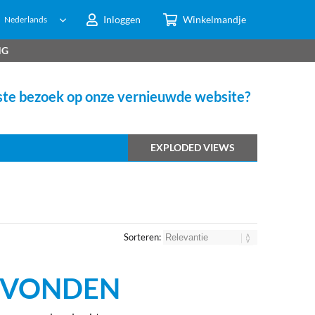
Inloggen
Winkelmandje
Nederlands
NG
te bezoek op onze vernieuwde website?
EXPLODED VIEWS
Sorteren:
GEVONDEN