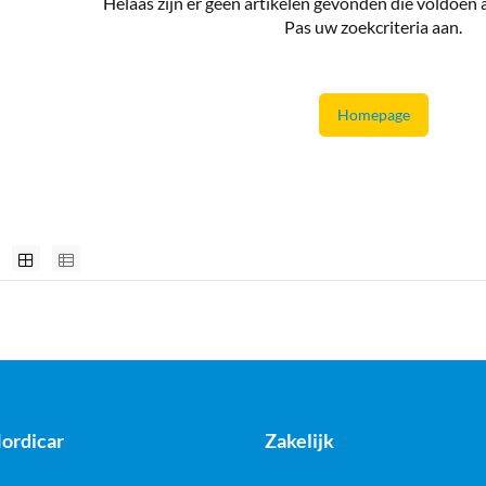
Helaas zijn er geen artikelen gevonden die voldoen
Pas uw zoekcriteria aan.
Homepage
ordicar
Zakelijk