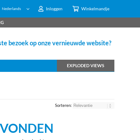
Inloggen
Winkelmandje
Nederlands
NG
te bezoek op onze vernieuwde website?
EXPLODED VIEWS
Sorteren:
GEVONDEN