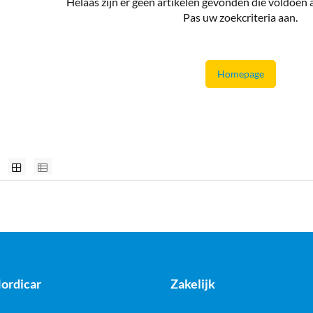
Helaas zijn er geen artikelen gevonden die voldoen
Pas uw zoekcriteria aan.
Homepage
ordicar
Zakelijk