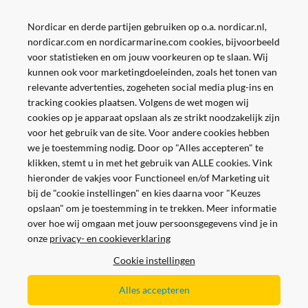
Nordicar en derde partijen gebruiken op o.a. nordicar.nl,
nordicar.com en nordicarmarine.com cookies, bijvoorbeeld
voor statistieken en om jouw voorkeuren op te slaan. Wij
kunnen ook voor marketingdoeleinden, zoals het tonen van
relevante advertenties, zogeheten social media plug-ins en
tracking cookies plaatsen. Volgens de wet mogen wij
cookies op je apparaat opslaan als ze strikt noodzakelijk zijn
voor het gebruik van de site. Voor andere cookies hebben
we je toestemming nodig. Door op "Alles accepteren" te
klikken, stemt u in met het gebruik van ALLE cookies. Vink
hieronder de vakjes voor Functioneel en/of Marketing uit
bij de "cookie instellingen" en kies daarna voor "Keuzes
opslaan" om je toestemming in te trekken. Meer informatie
over hoe wij omgaan met jouw persoonsgegevens vind je in
onze
privacy- en cookieverklaring
Veilig en gemakkelijk betalen
Cookie instellingen
Alles accepteren