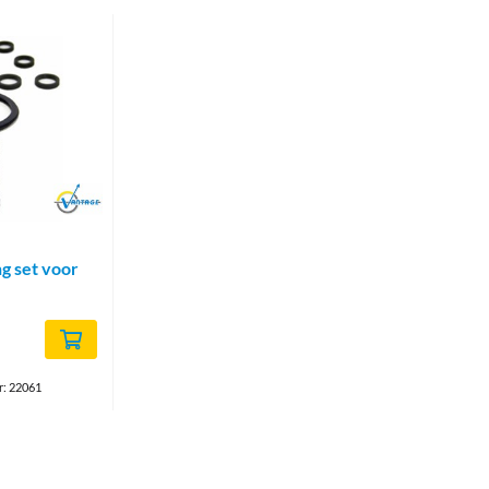
Brand
g set voor
r: 22061