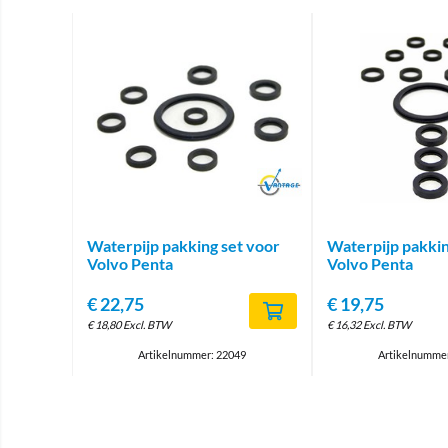
Brand
Waterpijp pakking set voor
Waterpijp pakkin
Volvo Penta
Volvo Penta
€
22,75
€
19,75
€
18,80
Excl. BTW
€
16,32
Excl. BTW
Artikelnummer: 22049
Artikelnumme