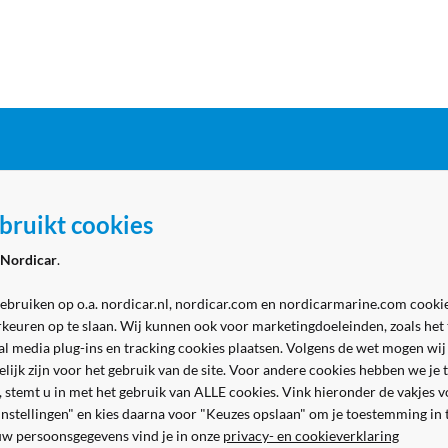
ordicar
Zakelijk
bruikt cookies
 Marine - winkel
Aanmelden zakelijk account
Nordicar
.
 Marine - werkplaats
Volg ons
& contact
gebruiken op o.a. nordicar.nl, nordicar.com en nordicarmarine.com cookie
rkeuren op te slaan. Wij kunnen ook voor marketingdoeleinden, zoals het
al media plug-ins en tracking cookies plaatsen. Volgens de wet mogen wij
kelijk zijn voor het gebruik van de site. Voor andere cookies hebben we j
n, stemt u in met het gebruik van ALLE cookies. Vink hieronder de vakjes 
 instellingen" en kies daarna voor "Keuzes opslaan" om je toestemming in
uw persoonsgegevens vind je in onze
privacy- en cookieverklaring