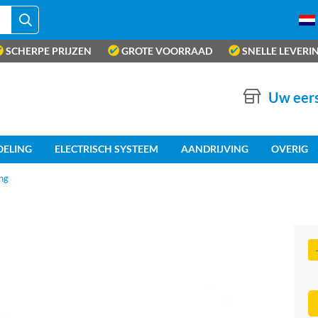
SCHERPE PRIJZEN
GROTE VOORRAAD
SNELLE LEVERI
Uw eers
OELING
ELECTRISCH SYSTEEM
AANDRIJVING
OVERIG
ng