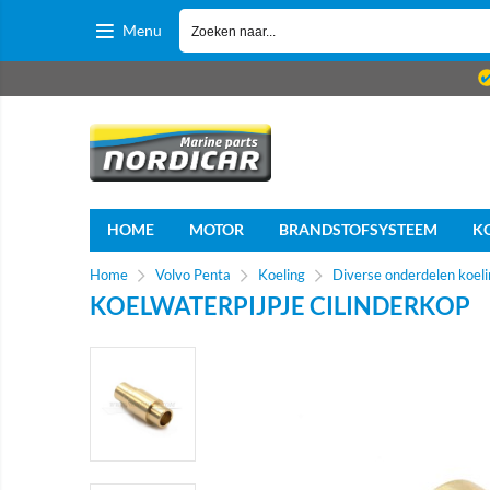
Menu
HOME
MOTOR
BRANDSTOFSYSTEEM
K
Home
Volvo Penta
Koeling
Diverse onderdelen koeli
KOELWATERPIJPJE CILINDERKOP