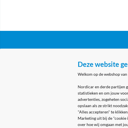
Klantenservice
Over N
Deze website ge
Algemene voorwaarden
Nordicar
Welkom op de webshop van
Privacy & cookies
Nordicar
Eerste aanmelding
Locatie 
Nordicar en derde partijen 
statistieken en om jouw voo
Levering & bezorging
advertenties, zogeheten soci
Retouren
opslaan als ze strikt noodza
"Alles accepteren" te klikke
Marketing uit bij de "cookie
over hoe wij omgaan met jo