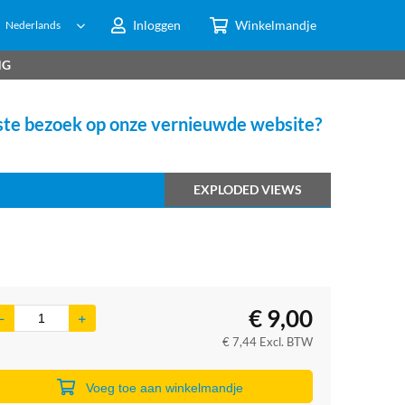
Inloggen
Winkelmandje
Nederlands
NG
te bezoek op onze vernieuwde website?
EXPLODED VIEWS
€
9,00
€
7,44
Excl. BTW
Voeg toe aan winkelmandje