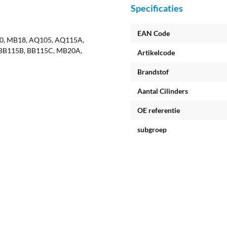
Specificaties
EAN Code
0, MB18, AQ105, AQ115A,
BB115B, BB115C, MB20A,
Artikelcode
Brandstof
Aantal Cilinders
OE referentie
subgroep