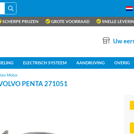
SCHERPE PRIJZEN
GROTE VOORRAAD
SNELLE LEVERI
Uw eers
OELING
ELECTRISCH SYSTEEM
AANDRIJVING
OVERIG
cten Motor
VOLVO PENTA 271051