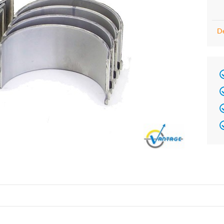
De
Brand