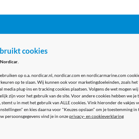
ordicar
Zakelijk
bruikt cookies
 Marine - winkel
Aanmelden zakelijk account
Nordicar
.
 Marine - werkplaats
Volg ons
& contact
gebruiken op o.a. nordicar.nl, nordicar.com en nordicarmarine.com cookie
rkeuren op te slaan. Wij kunnen ook voor marketingdoeleinden, zoals het
al media plug-ins en tracking cookies plaatsen. Volgens de wet mogen wij
kelijk zijn voor het gebruik van de site. Voor andere cookies hebben we j
n, stemt u in met het gebruik van ALLE cookies. Vink hieronder de vakjes 
 instellingen" en kies daarna voor "Keuzes opslaan" om je toestemming in
uw persoonsgegevens vind je in onze
privacy- en cookieverklaring
Veilig en gemakkelijk betalen