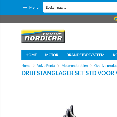
Menu
HOME
MOTOR
BRANDSTOFSYSTEEM
K
Home
Volvo Penta
Motoronderdelen
Overige produ
DRIJFSTANGLAGER SET STD VOOR 