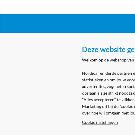
Klantenservice
Over N
Deze website ge
Algemene voorwaarden
Nordicar
Welkom op de webshop van
Privacy & cookies
Nordicar
Eerste aanmelding
Locatie 
Nordicar en derde partijen 
statistieken en om jouw voo
Levering & bezorging
advertenties, zogeheten soci
Retouren
opslaan als ze strikt noodza
"Alles accepteren" te klikke
Marketing uit bij de "cookie
over hoe wij omgaan met jo
Cookie instellingen