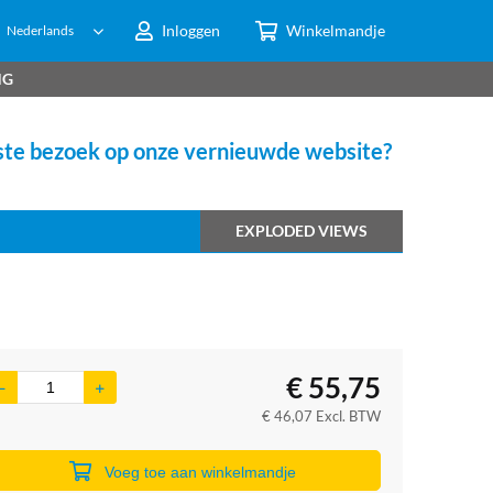
Inloggen
Winkelmandje
Nederlands
NG
te bezoek op onze vernieuwde website?
EXPLODED VIEWS
€
55,75
€
46,07
Excl. BTW
Voeg toe aan winkelmandje