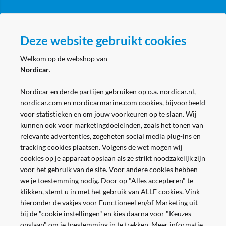
Zakelijk
Deze website gebruikt cookies
Volg ons
Welkom op de webshop van
Nordicar
.
Nordicar en derde partijen gebruiken op o.a. nordicar.nl,
nordicar.com en nordicarmarine.com cookies, bijvoorbeeld
voor statistieken en om jouw voorkeuren op te slaan. Wij
kunnen ook voor marketingdoeleinden, zoals het tonen van
relevante advertenties, zogeheten social media plug-ins en
tracking cookies plaatsen. Volgens de wet mogen wij
cookies op je apparaat opslaan als ze strikt noodzakelijk zijn
voor het gebruik van de site. Voor andere cookies hebben
we je toestemming nodig. Door op "Alles accepteren" te
klikken, stemt u in met het gebruik van ALLE cookies. Vink
hieronder de vakjes voor Functioneel en/of Marketing uit
bij de "cookie instellingen" en kies daarna voor "Keuzes
opslaan" om je toestemming in te trekken. Meer informatie