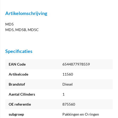
Artikelomschrijving
MD5
MD5, MD5B, MD5C
Specificaties
EAN Code
6544877978559
Artikelcode
11560
Brandstof
Diesel
Aantal Cilinders
1
OE referentie
875560
subgroep
Pakkingen en O ringen