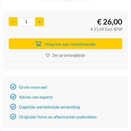
€
26,00
€
21,49
Excl. BTW
Voeg toe aan winkelmandje
Zet op verlanglijstje
Grote voorraad
Advies van experts
Dagelijks wereldwijde verzending
Originele Volvo en aftermarket onderdelen