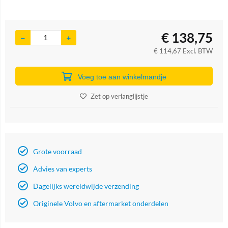
€
138,75
€
114,67
Excl. BTW
Voeg toe aan winkelmandje
Zet op verlanglijstje
Grote voorraad
Advies van experts
Dagelijks wereldwijde verzending
Originele Volvo en aftermarket onderdelen