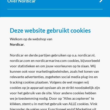
Over Nordicar
Zakelijk
Deze website gebruikt cookies
Volg ons
Welkom op de webshop van
Nordicar
.
Nordicar en derde partijen gebruiken op o.a. nordicar.nl,
nordicar.com en nordicarmarine.com cookies, bijvoorbeeld
voor statistieken en om jouw voorkeuren op te slaan. Wij
kunnen ook voor marketingdoeleinden, zoals het tonen van
relevante advertenties, zogeheten social media plug-ins en
tracking cookies plaatsen. Volgens de wet mogen wij
cookies op je apparaat opslaan als ze strikt noodzakelijk zijn
voor het gebruik van de site. Voor andere cookies hebben
we je toestemming nodig. Door op "Alles accepteren" te
klikken, stemt u in met het gebruik van ALLE cookies. Vink
hieronder de vakjes voor Functioneel en/of Marketing uit