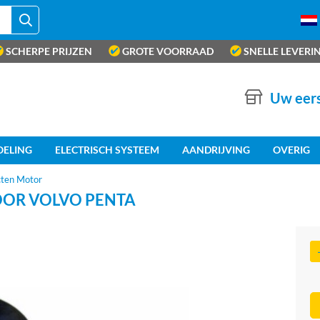
SCHERPE PRIJZEN
GROTE VOORRAAD
SNELLE LEVERI
Uw eers
OELING
ELECTRISCH SYSTEEM
AANDRIJVING
OVERIG
cten Motor
OOR VOLVO PENTA