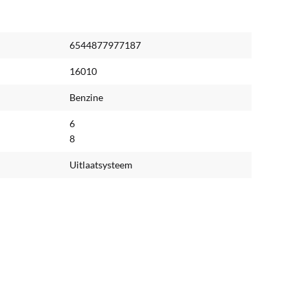
6544877977187
16010
Benzine
6
8
Uitlaatsysteem