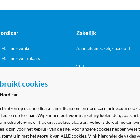
ordicar
Zakelijk
 Marine - winkel
Aanmelden zakelijk account
 Marine - werkplaats
Volg ons
& contact
bruikt cookies
Nordicar
.
gebruiken op o.a. nordicar.nl, nordicar.com en nordicarmarine.com cookie
rkeuren op te slaan. Wij kunnen ook voor marketingdoeleinden, zoals het
al media plug-ins en tracking cookies plaatsen. Volgens de wet mogen wij
Veilig en gemakkelijk betalen
kelijk zijn voor het gebruik van de site. Voor andere cookies hebben we j
n, stemt u in met het gebruik van ALLE cookies. Vink hieronder de vakjes 