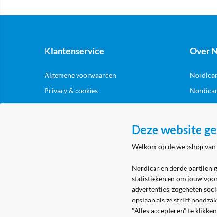
Klantenservice
Over N
Algemene voorwaarden
Nordicar
Privacy & cookies
Nordicar
Eerste aanmelding
Locatie 
Levering & bezorging
Deze website ge
Retouren
Welkom op de webshop van
Nordicar en derde partijen 
statistieken en om jouw voo
advertenties, zogeheten soci
opslaan als ze strikt noodza
"Alles accepteren" te klikke