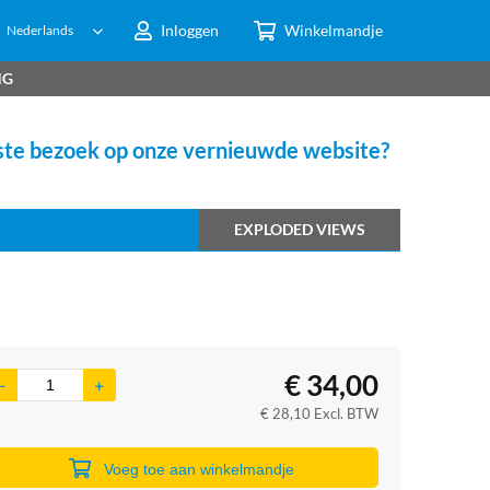
Inloggen
Winkelmandje
Nederlands
NG
te bezoek op onze vernieuwde website?
EXPLODED VIEWS
€
34,00
€
28,10
Excl. BTW
Voeg toe aan winkelmandje