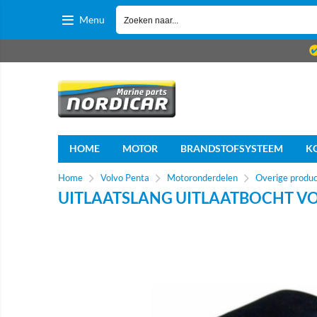
Menu
HOME
MOTOR
BRANDSTOFSYSTEEM
K
Home
Volvo Penta
Motoronderdelen
Overige produ
UITLAATSLANG UITLAATBOCHT V