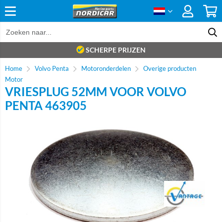
SCHERPE PRIJZEN
Home
Volvo Penta
Motoronderdelen
Overige producten
Motor
VRIESPLUG 52MM VOOR VOLVO
PENTA 463905
Brand