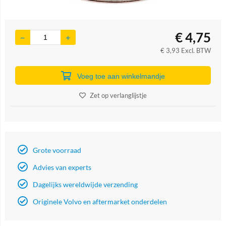
€
4,75
€
3,93
Excl. BTW
Voeg toe aan winkelmandje
Zet op verlanglijstje
Grote voorraad
Advies van experts
Dagelijks wereldwijde verzending
Originele Volvo en aftermarket onderdelen