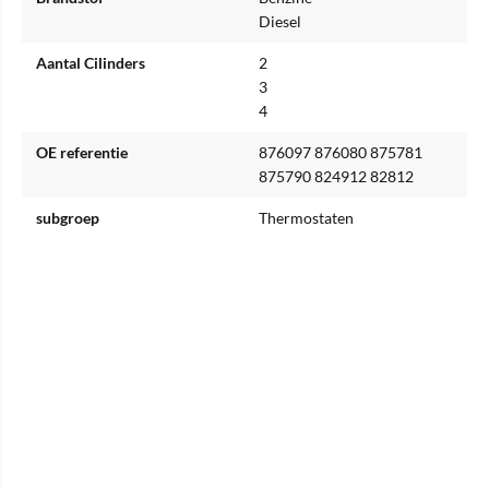
Diesel
Aantal Cilinders
2
3
4
OE referentie
876097 876080 875781
875790 824912 82812
subgroep
Thermostaten