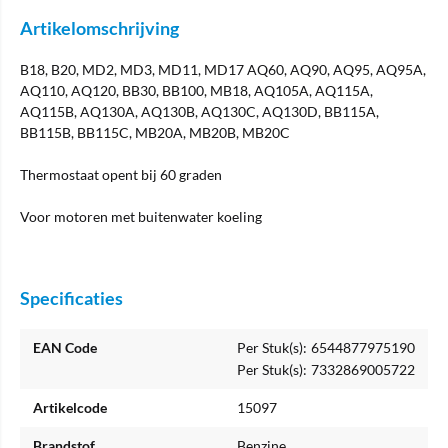
Artikelomschrijving
B18, B20, MD2, MD3, MD11, MD17 AQ60, AQ90, AQ95, AQ95A,
AQ110, AQ120, BB30, BB100, MB18, AQ105A, AQ115A,
AQ115B, AQ130A, AQ130B, AQ130C, AQ130D, BB115A,
BB115B, BB115C, MB20A, MB20B, MB20C
Thermostaat opent bij 60 graden
Voor motoren met buitenwater koeling
Specificaties
EAN Code
Per Stuk(s):
6544877975190
Per Stuk(s):
7332869005722
Artikelcode
15097
Brandstof
Benzine