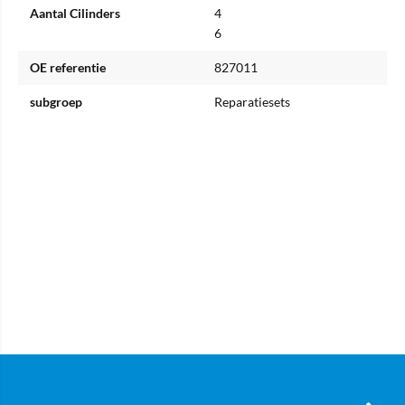
Aantal Cilinders
4
6
OE referentie
827011
subgroep
Reparatiesets