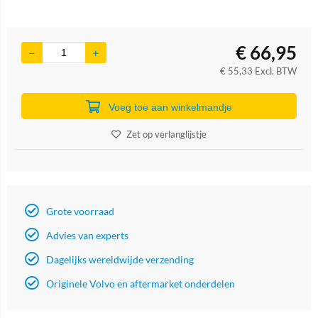
€
66,95
€
55,33
Excl. BTW
Voeg toe aan winkelmandje
Zet op verlanglijstje
Grote voorraad
Advies van experts
Dagelijks wereldwijde verzending
Originele Volvo en aftermarket onderdelen