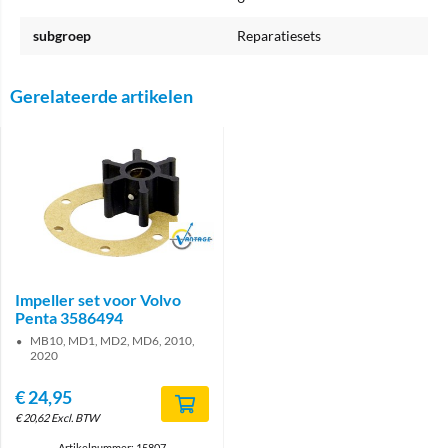
subgroep
Reparatiesets
Gerelateerde artikelen
Brand
Impeller set voor Volvo
Penta 3586494
MB10, MD1, MD2, MD6, 2010,
2020
€
24,95
€
20,62
Excl. BTW
Artikelnummer: 15807