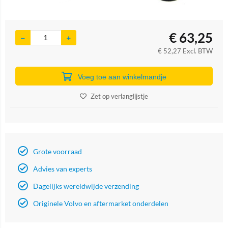
€
63,25
€
52,27
Excl. BTW
Voeg toe aan winkelmandje
Zet op verlanglijstje
Grote voorraad
Advies van experts
Dagelijks wereldwijde verzending
Originele Volvo en aftermarket onderdelen