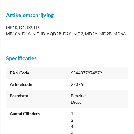
Artikelomschrijving
MB10, D1, D2, D6
MB10A, D1A, MD1B, AQD2B, D2A, MD2, MD2A, MD2B, MD6A
Specificaties
EAN Code
6544877974872
Artikelcode
22076
Brandstof
Benzine
Diesel
Aantal Cilinders
1
2
4
6