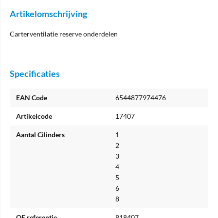
Artikelomschrijving
Carterventilatie reserve onderdelen
Specificaties
EAN Code
6544877974476
Artikelcode
17407
Aantal Cilinders
1
2
3
4
5
6
8
OE referentie
818407