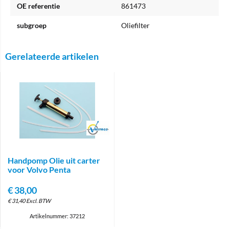
OE referentie
861473
subgroep
Oliefilter
Gerelateerde artikelen
Brand
Handpomp Olie uit carter
voor Volvo Penta
€
38,00
€
31,40
Excl. BTW
Artikelnummer: 37212