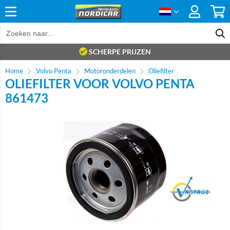
SCHERPE PRIJZEN
Home
Volvo Penta
Motoronderdelen
Oliefilter
OLIEFILTER VOOR VOLVO PENTA
861473
Brand