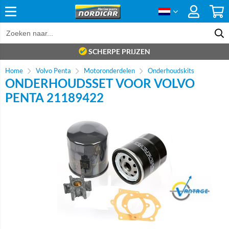
SCHERPE PRIJZEN
Home
Volvo Penta
Motoronderdelen
Onderhoudskits
ONDERHOUDSSET VOOR VOLVO
PENTA 21189422
Brand