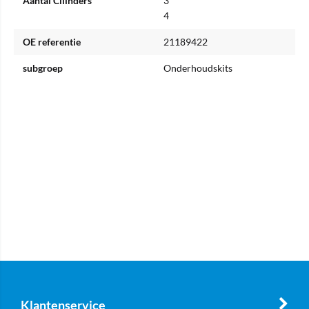
Aantal Cilinders
3
4
OE referentie
21189422
subgroep
Onderhoudskits
Klantenservice