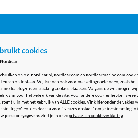
ordicar
Zakelijk
bruikt cookies
 Marine - winkel
Aanmelden zakelijk account
Nordicar
.
 Marine - werkplaats
Volg ons
& contact
gebruiken op o.a. nordicar.nl, nordicar.com en nordicarmarine.com cookie
rkeuren op te slaan. Wij kunnen ook voor marketingdoeleinden, zoals het
al media plug-ins en tracking cookies plaatsen. Volgens de wet mogen wij
kelijk zijn voor het gebruik van de site. Voor andere cookies hebben we j
n, stemt u in met het gebruik van ALLE cookies. Vink hieronder de vakjes 
 instellingen" en kies daarna voor "Keuzes opslaan" om je toestemming in
uw persoonsgegevens vind je in onze
privacy- en cookieverklaring
Veilig en gemakkelijk betalen