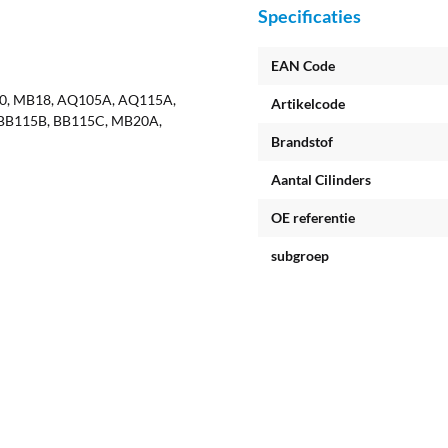
Specificaties
EAN Code
00, MB18, AQ105A, AQ115A,
Artikelcode
BB115B, BB115C, MB20A,
Brandstof
Aantal Cilinders
OE referentie
subgroep