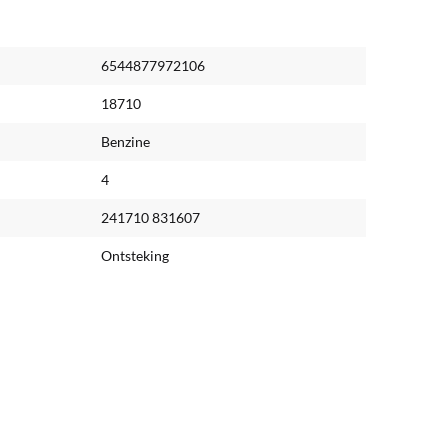
6544877972106
18710
Benzine
4
241710 831607
Ontsteking