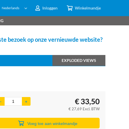
Inloggen
Winkelmandje
Nederlands
NG
te bezoek op onze vernieuwde website?
EXPLODED VIEWS
€
33,50
€
27,69
Excl. BTW
Voeg toe aan winkelmandje