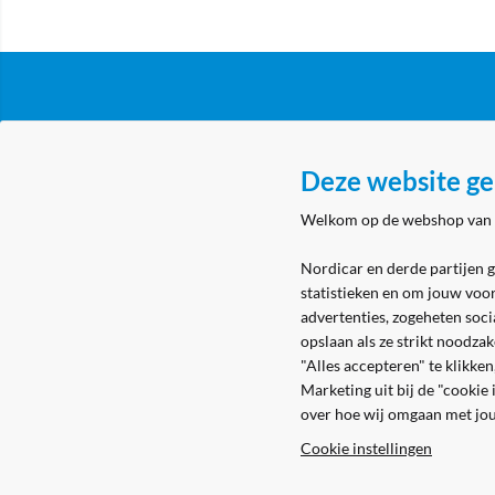
Klantenservice
Over N
Deze website ge
Algemene voorwaarden
Nordicar
Welkom op de webshop van
Privacy & cookies
Nordicar
Eerste aanmelding
Locatie 
Nordicar en derde partijen 
statistieken en om jouw voo
Levering & bezorging
advertenties, zogeheten soci
Retouren
opslaan als ze strikt noodza
"Alles accepteren" te klikke
Marketing uit bij de "cookie
over hoe wij omgaan met jo
Cookie instellingen