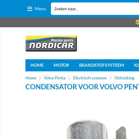
Menu
HOME
MOTOR
BRANDSTOFSYSTEEM
K
Home
Volvo Penta
Electrisch systeem
Ontsteking
CONDENSATOR VOOR VOLVO PENT