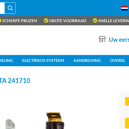
SCHERPE PRIJZEN
GROTE VOORRAAD
SNELLE LEVERI
Uw eers
OELING
ELECTRISCH SYSTEEM
AANDRIJVING
OVERIG
A 241710