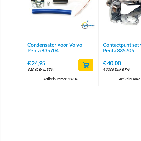
Brand
Condensator voor Volvo
Contactpunt set 
Penta 835704
Penta 835705
€
24,95
€
40,00
€
20,62
Excl. BTW
€
33,06
Excl. BTW
Artikelnummer: 18704
Artikelnumme