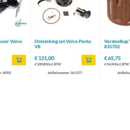
Brand
voor Volvo
Ontsteking set Volvo Penta
Verdeelkap 
V8
835702
€
121,00
€
65,75
€
100,00
Excl. BTW
€
54,34
Excl. BTW
r: 18705
Artikelnummer: 18-5277
Artikeln