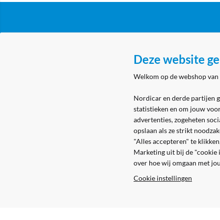
Klantenservice
Over N
Deze website ge
Algemene voorwaarden
Nordicar
Welkom op de webshop van
Privacy & cookies
Nordicar
Eerste aanmelding
Locatie 
Nordicar en derde partijen 
statistieken en om jouw voo
Levering & bezorging
advertenties, zogeheten soci
Retouren
opslaan als ze strikt noodza
"Alles accepteren" te klikke
Marketing uit bij de "cookie
over hoe wij omgaan met jo
Cookie instellingen