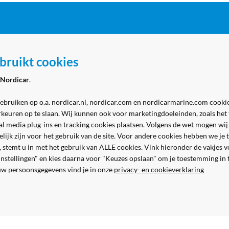
ordicar
Zakelijk
bruikt cookies
 Marine - winkel
Aanmelden zakelijk account
Nordicar
.
 Marine - werkplaats
Volg ons
& contact
gebruiken op o.a. nordicar.nl, nordicar.com en nordicarmarine.com cookie
rkeuren op te slaan. Wij kunnen ook voor marketingdoeleinden, zoals het
al media plug-ins en tracking cookies plaatsen. Volgens de wet mogen wij
kelijk zijn voor het gebruik van de site. Voor andere cookies hebben we j
n, stemt u in met het gebruik van ALLE cookies. Vink hieronder de vakjes 
 instellingen" en kies daarna voor "Keuzes opslaan" om je toestemming in
uw persoonsgegevens vind je in onze
privacy- en cookieverklaring
Veilig en gemakkelijk betalen