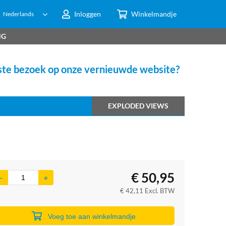
Inloggen
Winkelmandje
Nederlands
NG
te bezoek op onze vernieuwde website?
EXPLODED VIEWS
€
50,95
€
42,11
Excl. BTW
Voeg toe aan winkelmandje