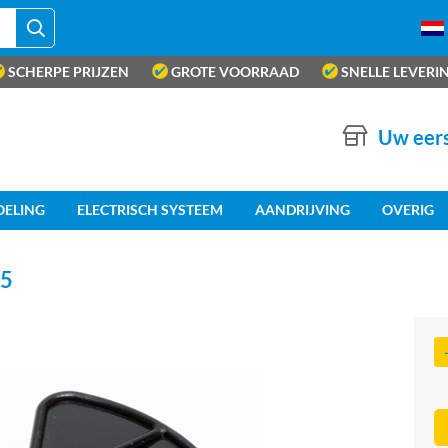
SCHERPE PRIJZEN
GROTE VOORRAAD
SNELLE LEVERI
Uw eers
OELING
ELECTRISCH SYSTEEM
AANDRIJVING
OVERIG
5