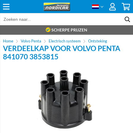
SCHERPE PRIJZEN
Home
Volvo Penta
Electrisch systeem
Ontsteking
VERDEELKAP VOOR VOLVO PENTA
841070 3853815