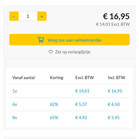
€
16,95
€
14,01
Excl. BTW
Voeg toe aan winkelmandje
Zet op verlanglijstje
Vanaf aantal
Korting
Excl. BTW
Incl. BTW
1x
€
14,01
€
16,95
6x
62%
€
5,37
€
6,50
8x
65%
€
4,92
€
5,95