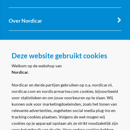
Over Nordicar
Zakelijk
Deze website gebruikt cookies
Volg ons
Welkom op de webshop van
Nordicar
.
Nordicar en derde partijen gebruiken op o.a. nordicar.nl,
nordicar.com en nordicarmarine.com cookies, bijvoorbeeld
voor statistieken en om jouw voorkeuren op te slaan. Wij
kunnen ook voor marketingdoeleinden, zoals het tonen van
relevante advertenties, zogeheten social media plug-ins en
tracking cookies plaatsen. Volgens de wet mogen wij
cookies op je apparaat opslaan als ze strikt noodzakelijk zijn
voor het gebruik van de site. Voor andere cookies hebben