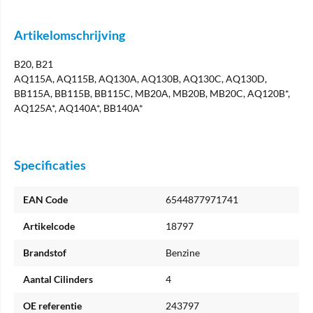
Artikelomschrijving
B20, B21
AQ115A, AQ115B, AQ130A, AQ130B, AQ130C, AQ130D,
BB115A, BB115B, BB115C, MB20A, MB20B, MB20C, AQ120B*,
AQ125A*, AQ140A*, BB140A*
Specificaties
EAN Code
6544877971741
Artikelcode
18797
Brandstof
Benzine
Aantal Cilinders
4
OE referentie
243797