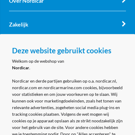
Over Nordicar
Zakelijk
Volg ons
Deze website gebruikt cookies
Welkom op de webshop van
Nordicar
.
Nordicar en derde partijen gebruiken op o.a. nordicar.nl,
nordicar.com en nordicarmarine.com cookies, bijvoorbeeld
voor statistieken en om jouw voorkeuren op te slaan. Wij
kunnen ook voor marketingdoeleinden, zoals het tonen van
relevante advertenties, zogeheten social media plug-ins en
tracking cookies plaatsen. Volgens de wet mogen wij
cookies op je apparaat opslaan als ze strikt noodzakelijk zijn
voor het gebruik van de site. Voor andere cookies hebben
we je toestemming nodig. Door op "Alles accepteren" te