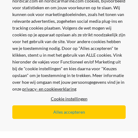
nordicar.com en nordicarmarine.com cookies, bijvoorbeeld
voor statistieken en om jouw voorkeuren op te slaan. Wij
kunnen ook voor marketingdoeleinden, zoals het tonen van
relevante advertenties, zogeheten social media plug-ins en
tracking cookies plaatsen. Volgens de wet mogen wij
cookies op je apparaat opslaan als ze strikt noodzakelijk zijn
voor het gebruik van de site. Voor andere cookies hebben
we je toestemming nodig. Door op "Alles accepteren" te
klikken, stemt u in met het gebruik van ALLE cookies. Vink
hieronder de vakjes voor Functioneel en/of Marketing uit
bij de "cookie instellingen" en kies daarna voor "Keuzes
opslaan" om je toestemming in te trekken. Meer informatie
over hoe wij omgaan met jouw persoonsgegevens vind je in
onze
privacy- en cookieverklaring
Veilig en gemakkelijk betalen
Cookie instellingen
Alles accepteren
Alle prijzen worden inclusief en exclusief BTW getoond