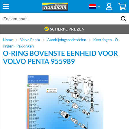
SCHERPE PRIJZEN
Home
Volvo Penta
Aandrijvingsonderdelen
Keerringen - O-
ringen - Pakkingen
O-RING BOVENSTE EENHEID VOOR
VOLVO PENTA 955989