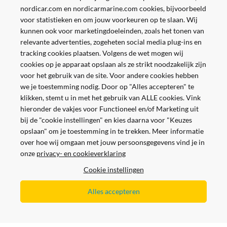
nordicar.com en nordicarmarine.com cookies, bijvoorbeeld
voor statistieken en om jouw voorkeuren op te slaan. Wij
kunnen ook voor marketingdoeleinden, zoals het tonen van
relevante advertenties, zogeheten social media plug-ins en
tracking cookies plaatsen. Volgens de wet mogen wij
cookies op je apparaat opslaan als ze strikt noodzakelijk zijn
voor het gebruik van de site. Voor andere cookies hebben
we je toestemming nodig. Door op "Alles accepteren" te
klikken, stemt u in met het gebruik van ALLE cookies. Vink
hieronder de vakjes voor Functioneel en/of Marketing uit
bij de "cookie instellingen" en kies daarna voor "Keuzes
opslaan" om je toestemming in te trekken. Meer informatie
over hoe wij omgaan met jouw persoonsgegevens vind je in
onze
privacy- en cookieverklaring
Veilig en gemakkelijk betalen
Cookie instellingen
Alles accepteren
Alle prijzen worden inclusief en exclusief BTW getoond