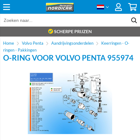
SCHERPE PRIJZEN
Home
Volvo Penta
Aandrijvingsonderdelen
Keerringen - O-
ringen - Pakkingen
O-RING VOOR VOLVO PENTA 955974