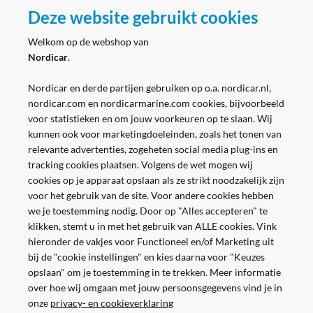
Volg ons
Deze website gebruikt cookies
Welkom op de webshop van
Nordicar
.
Nordicar en derde partijen gebruiken op o.a. nordicar.nl,
nordicar.com en nordicarmarine.com cookies, bijvoorbeeld
voor statistieken en om jouw voorkeuren op te slaan. Wij
kunnen ook voor marketingdoeleinden, zoals het tonen van
relevante advertenties, zogeheten social media plug-ins en
tracking cookies plaatsen. Volgens de wet mogen wij
cookies op je apparaat opslaan als ze strikt noodzakelijk zijn
voor het gebruik van de site. Voor andere cookies hebben
we je toestemming nodig. Door op "Alles accepteren" te
klikken, stemt u in met het gebruik van ALLE cookies. Vink
hieronder de vakjes voor Functioneel en/of Marketing uit
bij de "cookie instellingen" en kies daarna voor "Keuzes
opslaan" om je toestemming in te trekken. Meer informatie
Veilig en gemakkelijk betalen
over hoe wij omgaan met jouw persoonsgegevens vind je in
onze
privacy- en cookieverklaring