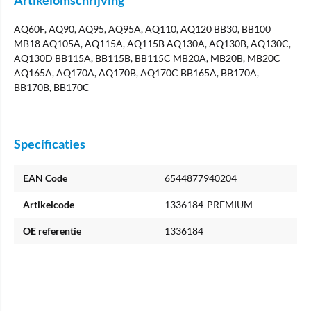
Artikelomschrijving
AQ60F, AQ90, AQ95, AQ95A, AQ110, AQ120 BB30, BB100
MB18 AQ105A, AQ115A, AQ115B AQ130A, AQ130B, AQ130C,
AQ130D BB115A, BB115B, BB115C MB20A, MB20B, MB20C
AQ165A, AQ170A, AQ170B, AQ170C BB165A, BB170A,
BB170B, BB170C
Specificaties
EAN Code
6544877940204
Artikelcode
1336184-PREMIUM
OE referentie
1336184