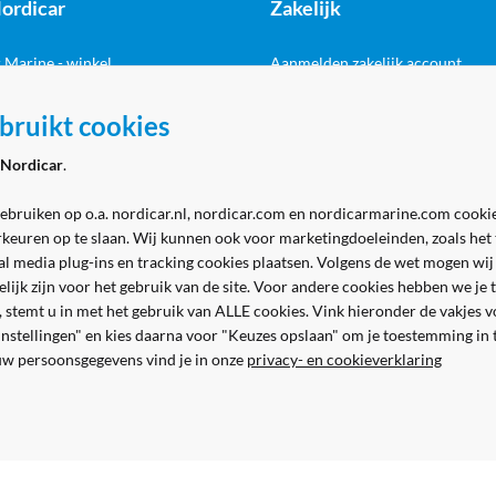
ordicar
Zakelijk
 Marine - winkel
Aanmelden zakelijk account
 Marine - werkplaats
bruikt cookies
Volg ons
& contact
Nordicar
.
gebruiken op o.a. nordicar.nl, nordicar.com en nordicarmarine.com cookie
rkeuren op te slaan. Wij kunnen ook voor marketingdoeleinden, zoals het
al media plug-ins en tracking cookies plaatsen. Volgens de wet mogen wij
kelijk zijn voor het gebruik van de site. Voor andere cookies hebben we j
n, stemt u in met het gebruik van ALLE cookies. Vink hieronder de vakjes 
 instellingen" en kies daarna voor "Keuzes opslaan" om je toestemming in
Veilig en gemakkelijk betalen
uw persoonsgegevens vind je in onze
privacy- en cookieverklaring
Alle prijzen worden inclusief en exclusief BTW getoond