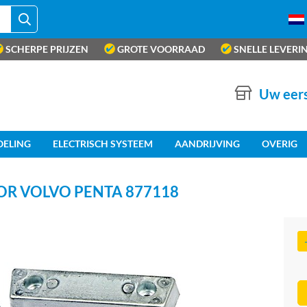
SCHERPE PRIJZEN
GROTE VOORRAAD
SNELLE LEVERI
Uw eers
OELING
ELECTRISCH SYSTEEM
AANDRIJVING
OVERIG
OR VOLVO PENTA 877118