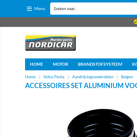
Menu
HOME
MOTOR
BRANDSTOFSYSTEEM
K
Home
Volvo Penta
Aandrijvingsonderdelen
Balgen
ACCESSOIRES SET ALUMINIUM VO