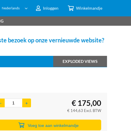
Inloggen
Winkelmandje
Nederlands
NG
te bezoek op onze vernieuwde website?
EXPLODED VIEWS
€
175,00
€
144,63
Excl. BTW
Voeg toe aan winkelmandje