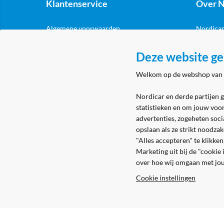
Klantenservice
Over N
Algemene voorwaarden
Nordicar
Privacy & cookies
Nordicar
Deze website ge
Eerste aanmelding
Locatie 
Welkom op de webshop van
Levering & bezorging
Retouren
Nordicar en derde partijen 
statistieken en om jouw voo
advertenties, zogeheten soci
opslaan als ze strikt noodza
"Alles accepteren" te klikke
Marketing uit bij de "cookie
over hoe wij omgaan met jo
Cookie instellingen