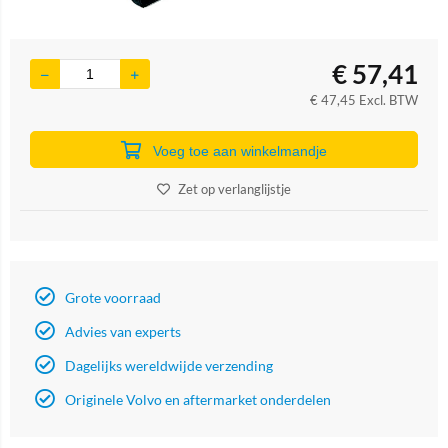
€
57,41
€
47,45
Excl. BTW
Voeg toe aan winkelmandje
Zet op verlanglijstje
Grote voorraad
Advies van experts
Dagelijks wereldwijde verzending
Originele Volvo en aftermarket onderdelen