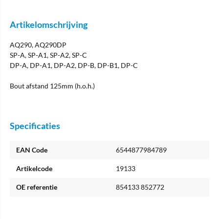
Artikelomschrijving
AQ290, AQ290DP
SP-A, SP-A1, SP-A2, SP-C
DP-A, DP-A1, DP-A2, DP-B, DP-B1, DP-C
Bout afstand 125mm (h.o.h.)
Specificaties
EAN Code
6544877984789
Artikelcode
19133
OE referentie
854133 852772