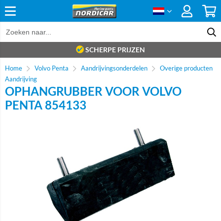
SCHERPE PRIJZEN
Home
Volvo Penta
Aandrijvingsonderdelen
Overige producten
Aandrijving
OPHANGRUBBER VOOR VOLVO
PENTA 854133