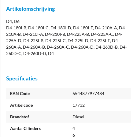
Artikelomschrijving
D4, D6
D4-180I-B, D4-180I-C, D4-180I-D, D4-180I-E, D4-210A-A, D4-
210A-B, D4-210I-A, D4-210I-B, D4-225A-B, D4-225A-C, D4-
225A-D, D4-225I-B, D4-225I-C, D4-225I-D, D4-225I-E, D4-
260A-A, D4-260A-B, D4-260A-C, D4-260A-D, D4-260D-B, D4-
260D-C, D4-260D-D, D4
Specificaties
EAN Code
6544877977484
Artikelcode
17732
Brandstof
Diesel
Aantal Cilinders
4
6