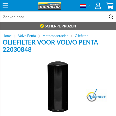
SCHERPE PRIJZEN
Home
Volvo Penta
Motoronderdelen
Oliefilter
OLIEFILTER VOOR VOLVO PENTA
22030848
Brand