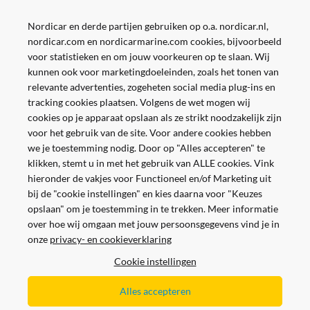
Nordicar en derde partijen gebruiken op o.a. nordicar.nl,
nordicar.com en nordicarmarine.com cookies, bijvoorbeeld
voor statistieken en om jouw voorkeuren op te slaan. Wij
kunnen ook voor marketingdoeleinden, zoals het tonen van
relevante advertenties, zogeheten social media plug-ins en
tracking cookies plaatsen. Volgens de wet mogen wij
cookies op je apparaat opslaan als ze strikt noodzakelijk zijn
voor het gebruik van de site. Voor andere cookies hebben
we je toestemming nodig. Door op "Alles accepteren" te
klikken, stemt u in met het gebruik van ALLE cookies. Vink
hieronder de vakjes voor Functioneel en/of Marketing uit
bij de "cookie instellingen" en kies daarna voor "Keuzes
opslaan" om je toestemming in te trekken. Meer informatie
over hoe wij omgaan met jouw persoonsgegevens vind je in
onze
privacy- en cookieverklaring
Veilig en gemakkelijk betalen
Cookie instellingen
Alles accepteren