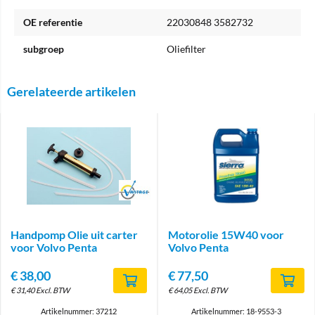
OE referentie
22030848 3582732
subgroep
Oliefilter
Gerelateerde artikelen
Brand
Handpomp Olie uit carter
Motorolie 15W40 voor
voor Volvo Penta
Volvo Penta
€
38,00
€
77,50
€
31,40
Excl. BTW
€
64,05
Excl. BTW
Artikelnummer: 37212
Artikelnummer: 18-9553-3