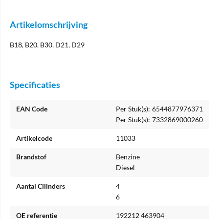
Artikelomschrijving
B18, B20, B30, D21, D29
Specificaties
EAN Code
Per Stuk(s):
6544877976371
Per Stuk(s):
7332869000260
Artikelcode
11033
Brandstof
Benzine
Diesel
Aantal Cilinders
4
6
OE referentie
192212 463904