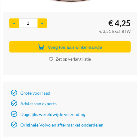
€
4,25
€
3,51
Excl. BTW
Voeg toe aan winkelmandje
Zet op verlanglijstje
Grote voorraad
Advies van experts
Dagelijks wereldwijde verzending
Originele Volvo en aftermarket onderdelen