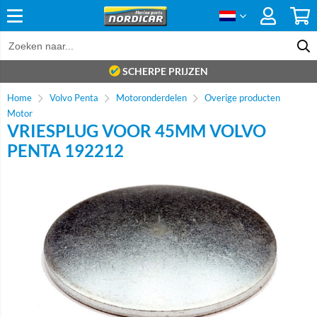
SCHERPE PRIJZEN
Home
Volvo Penta
Motoronderdelen
Overige producten
Motor
VRIESPLUG VOOR 45MM VOLVO
PENTA 192212