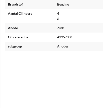
Brandstof
Benzine
Aantal Cilinders
4
6
Anode
Zink
OE referentie
43957301
subgroep
Anodes