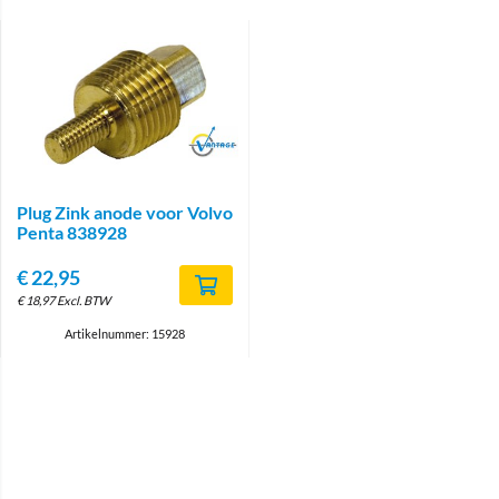
Brand
Plug Zink anode voor Volvo
Penta 838928
€
22,95
€
18,97
Excl. BTW
Artikelnummer: 15928