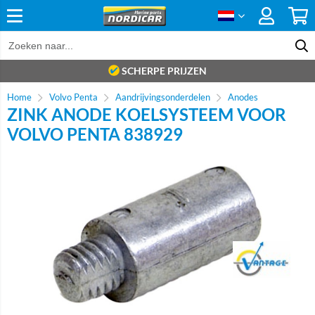
SCHERPE PRIJZEN
Home
Volvo Penta
Aandrijvingsonderdelen
Anodes
ZINK ANODE KOELSYSTEEM VOOR
VOLVO PENTA 838929
Brand