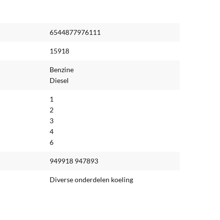
6544877976111
15918
Benzine
Diesel
1
2
3
4
6
949918 947893
Diverse onderdelen koeling