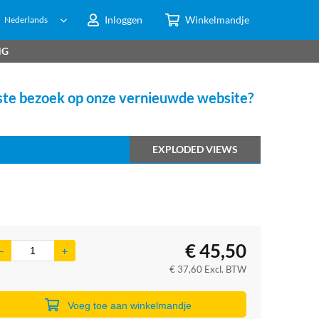
Inloggen
Winkelmandje
Nederlands
NG
te bezoek op onze vernieuwde website?
EXPLODED VIEWS
€
45,50
€
37,60
Excl. BTW
Voeg toe aan winkelmandje