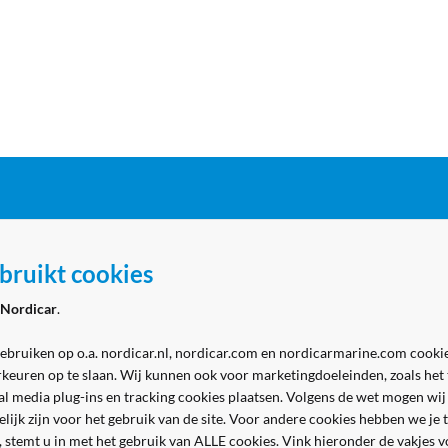
ordicar
Zakelijk
bruikt cookies
 Marine - winkel
Aanmelden zakelijk account
Nordicar
.
 Marine - werkplaats
Volg ons
& contact
gebruiken op o.a. nordicar.nl, nordicar.com en nordicarmarine.com cookie
rkeuren op te slaan. Wij kunnen ook voor marketingdoeleinden, zoals het
al media plug-ins en tracking cookies plaatsen. Volgens de wet mogen wij
kelijk zijn voor het gebruik van de site. Voor andere cookies hebben we j
n, stemt u in met het gebruik van ALLE cookies. Vink hieronder de vakjes 