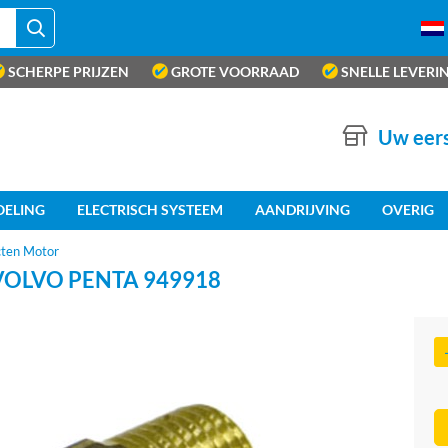
SCHERPE PRIJZEN
GROTE VOORRAAD
SNELLE LEVERI
Uw eers
OELING
ELECTRISCH SYSTEEM
AANDRIJVING
OVERIG
cten Motor
OLVO PENTA 949918