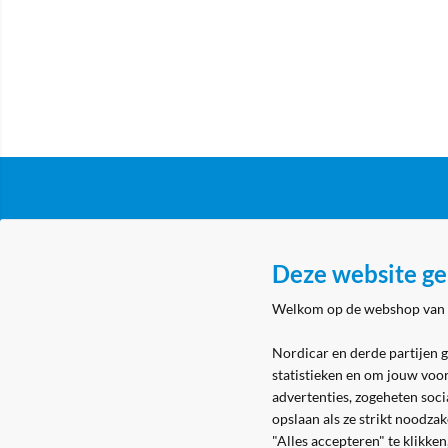
Klantenservice
Over N
Deze website ge
Algemene voorwaarden
Nordicar
Welkom op de webshop van
Privacy & cookies
Nordicar
Eerste aanmelding
Locatie 
Nordicar en derde partijen 
statistieken en om jouw voo
Levering & bezorging
advertenties, zogeheten soci
Retouren
opslaan als ze strikt noodza
"Alles accepteren" te klikke