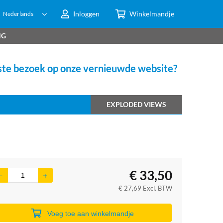
Inloggen
Winkelmandje
Nederlands
NG
te bezoek op onze vernieuwde website?
EXPLODED VIEWS
€
33,50
€
27,69
Excl. BTW
Voeg toe aan winkelmandje