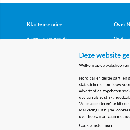
Klantenservice
Over N
Algemene voorwaarden
Nordicar
Privacy & cookies
Nordicar
Deze website ge
Eerste aanmelding
Locatie 
Welkom op de webshop van
Levering & bezorging
Retouren
Nordicar en derde partijen 
statistieken en om jouw voo
advertenties, zogeheten soci
opslaan als ze strikt noodza
"Alles accepteren" te klikke
Marketing uit bij de "cookie
over hoe wij omgaan met jo
Cookie instellingen