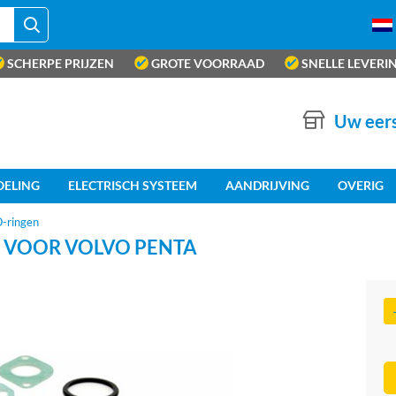
SCHERPE PRIJZEN
GROTE VOORRAAD
SNELLE LEVERI
Uw eers
OELING
ELECTRISCH SYSTEEM
AANDRIJVING
OVERIG
O-ringen
 VOOR VOLVO PENTA