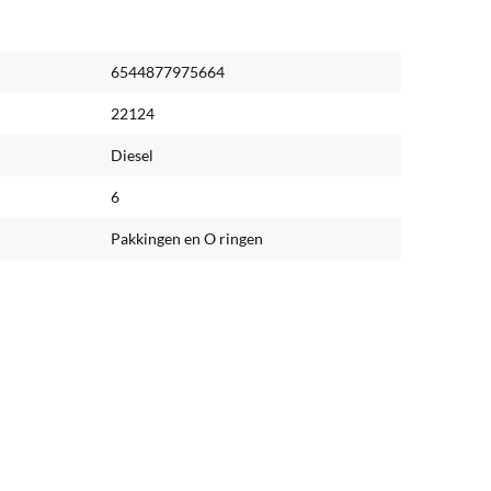
6544877975664
22124
Diesel
6
Pakkingen en O ringen