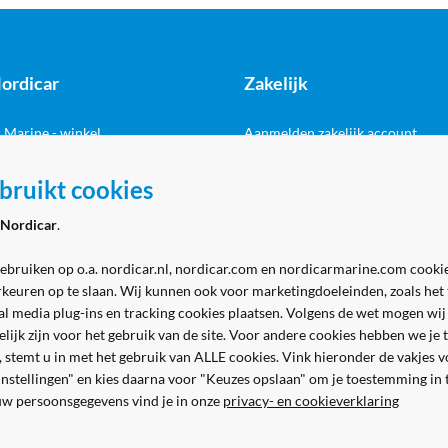
ordicar
Zakelijk
 Marine - winkel
Aanmelden zakelijk account
 Marine - werkplaats
bruikt cookies
Volg ons
& contact
Nordicar
.
gebruiken op o.a. nordicar.nl, nordicar.com en nordicarmarine.com cookie
rkeuren op te slaan. Wij kunnen ook voor marketingdoeleinden, zoals het
al media plug-ins en tracking cookies plaatsen. Volgens de wet mogen wij
kelijk zijn voor het gebruik van de site. Voor andere cookies hebben we j
n, stemt u in met het gebruik van ALLE cookies. Vink hieronder de vakjes 
 instellingen" en kies daarna voor "Keuzes opslaan" om je toestemming in
Veilig en gemakkelijk betalen
uw persoonsgegevens vind je in onze
privacy- en cookieverklaring