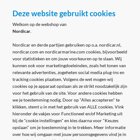
Zakelijk
Deze website gebruikt cookies
Volg ons
Welkom op de webshop van
Nordicar
.
Nordicar en derde partijen gebruiken op o.a. nordicar.nl,
nordicar.com en nordicarmarine.com cookies, bijvoorbeeld
voor statistieken en om jouw voorkeuren op te slaan. Wij
kunnen ook voor marketingdoeleinden, zoals het tonen van
relevante advertenties, zogeheten social media plug-ins en
tracking cookies plaatsen. Volgens de wet mogen wij
cookies op je apparaat opslaan als ze strikt noodzakelijk zijn
voor het gebruik van de site. Voor andere cookies hebben
we je toestemming nodig. Door op "Alles accepteren" te
klikken, stemt u in met het gebruik van ALLE cookies. Vink
hieronder de vakjes voor Functioneel en/of Marketing uit
bij de "cookie instellingen" en kies daarna voor "Keuzes
opslaan" om je toestemming in te trekken. Meer informatie
over hoe wij omgaan met jouw persoonsgegevens vind je in