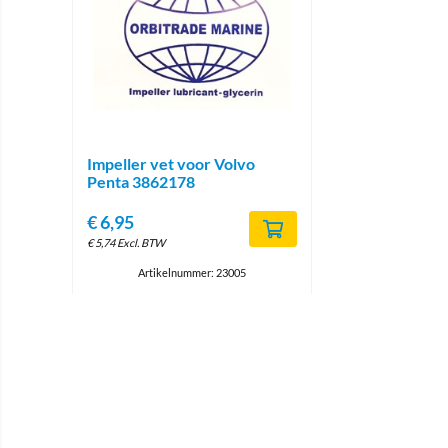
Impeller vet voor Volvo
Penta 3862178
€
6,95
€
5,74
Excl. BTW
Artikelnummer: 23005