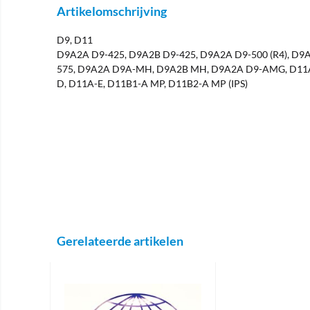
Artikelomschrijving
D9, D11
D9A2A D9-425, D9A2B D9-425, D9A2A D9-500 (R4), D9A
575, D9A2A D9A-MH, D9A2B MH, D9A2A D9-AMG, D11A
D, D11A-E, D11B1-A MP, D11B2-A MP (IPS)
Gerelateerde artikelen