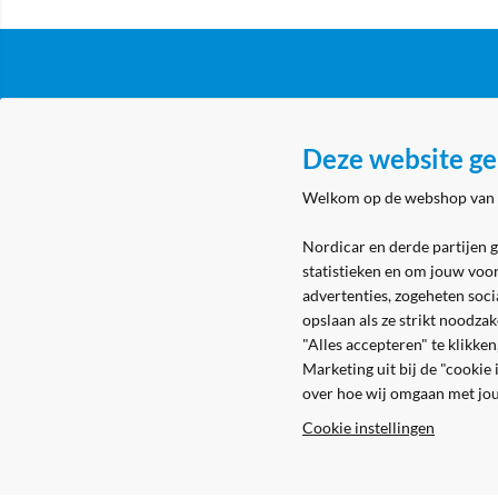
Klantenservice
Over N
Deze website ge
Algemene voorwaarden
Nordicar
Welkom op de webshop van
Privacy & cookies
Nordicar
Eerste aanmelding
Locatie 
Nordicar en derde partijen 
statistieken en om jouw voo
Levering & bezorging
advertenties, zogeheten soci
Retouren
opslaan als ze strikt noodza
"Alles accepteren" te klikke
Marketing uit bij de "cookie
over hoe wij omgaan met jo
Cookie instellingen