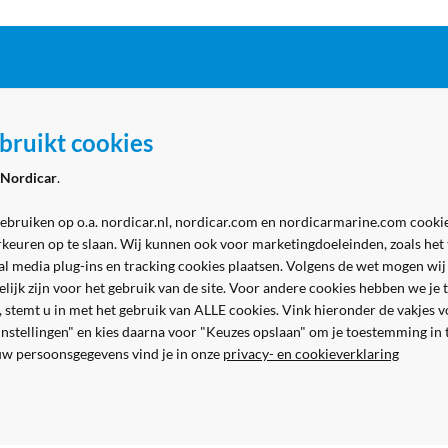
ordicar
Zakelijk
bruikt cookies
 Marine - winkel
Aanmelden zakelijk account
Nordicar
.
 Marine - werkplaats
Volg ons
& contact
gebruiken op o.a. nordicar.nl, nordicar.com en nordicarmarine.com cookie
rkeuren op te slaan. Wij kunnen ook voor marketingdoeleinden, zoals het
al media plug-ins en tracking cookies plaatsen. Volgens de wet mogen wij
kelijk zijn voor het gebruik van de site. Voor andere cookies hebben we j
n, stemt u in met het gebruik van ALLE cookies. Vink hieronder de vakjes 
 instellingen" en kies daarna voor "Keuzes opslaan" om je toestemming in
uw persoonsgegevens vind je in onze
privacy- en cookieverklaring
Veilig en gemakkelijk betalen