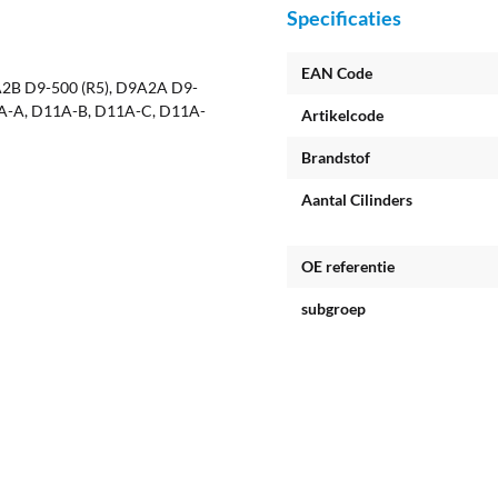
Specificaties
EAN Code
2B D9-500 (R5), D9A2A D9-
-A, D11A-B, D11A-C, D11A-
Artikelcode
Brandstof
Aantal Cilinders
OE referentie
subgroep