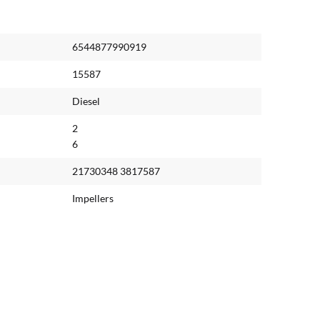
6544877990919
15587
Diesel
2
6
21730348 3817587
Impellers