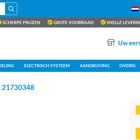
SCHERPE PRIJZEN
GROTE VOORRAAD
SNELLE LEVERI
Uw eers
OELING
ELECTRISCH SYSTEEM
AANDRIJVING
OVERIG
 21730348