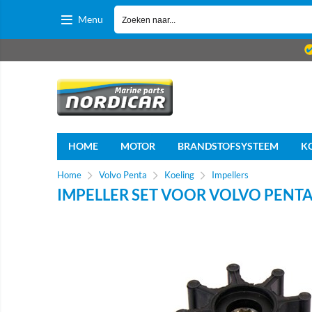
Menu
HOME
MOTOR
BRANDSTOFSYSTEEM
K
Home
Volvo Penta
Koeling
Impellers
IMPELLER SET VOOR VOLVO PENTA