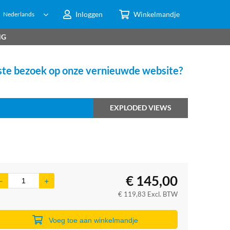
Inloggen
Winkelmandje
Nederlands
NG
te bezoek op onze vernieuwde website?
EXPLODED VIEWS
€
145,00
€
119,83
Excl. BTW
Voeg toe aan winkelmandje