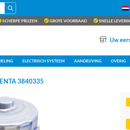
SCHERPE PRIJZEN
GROTE VOORRAAD
SNELLE LEVERI
Uw eers
OELING
ELECTRISCH SYSTEEM
AANDRIJVING
OVERIG
r
ENTA 3840335