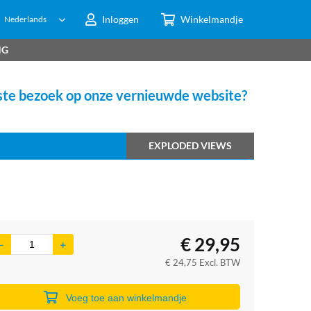
Inloggen
Winkelmandje
Nederlands
NG
te bezoek op onze vernieuwde website?
EXPLODED VIEWS
€
29,95
€
24,75
Excl. BTW
Voeg toe aan winkelmandje