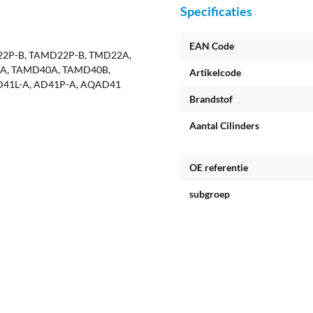
Specificaties
EAN Code
22P-B, TAMD22P-B, TMD22A,
A, TAMD40A, TAMD40B,
Artikelcode
D41L-A, AD41P-A, AQAD41
Brandstof
Aantal Cilinders
OE referentie
subgroep