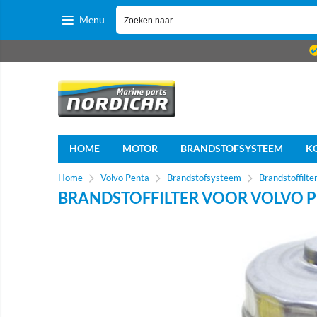
Menu
HOME
MOTOR
BRANDSTOFSYSTEEM
K
Home
Volvo Penta
Brandstofsysteem
Brandstoffilte
BRANDSTOFFILTER VOOR VOLVO P