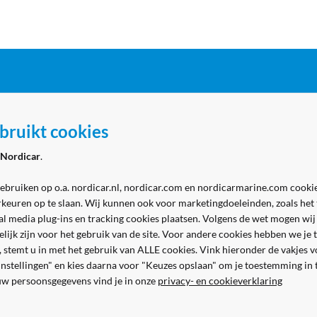
ordicar
Zakelijk
bruikt cookies
 Marine - winkel
Aanmelden zakelijk account
Nordicar
.
 Marine - werkplaats
Volg ons
& contact
gebruiken op o.a. nordicar.nl, nordicar.com en nordicarmarine.com cookie
rkeuren op te slaan. Wij kunnen ook voor marketingdoeleinden, zoals het
al media plug-ins en tracking cookies plaatsen. Volgens de wet mogen wij
kelijk zijn voor het gebruik van de site. Voor andere cookies hebben we j
n, stemt u in met het gebruik van ALLE cookies. Vink hieronder de vakjes 
 instellingen" en kies daarna voor "Keuzes opslaan" om je toestemming in
uw persoonsgegevens vind je in onze
privacy- en cookieverklaring