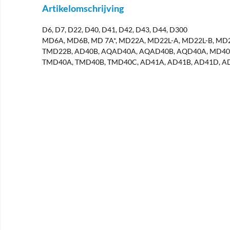
Artikelomschrijving
D6, D7, D22, D40, D41, D42, D43, D44, D300
MD6A, MD6B, MD 7A*, MD22A, MD22L-A, MD22L-B, MD
TMD22B, AD40B, AQAD40A, AQAD40B, AQD40A, MD40
TMD40A, TMD40B, TMD40C, AD41A, AD41B, AD41D, A