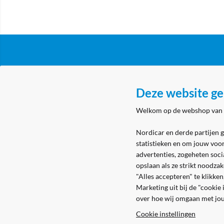
Klantenservice
Over N
Deze website ge
Algemene voorwaarden
Nordicar
Welkom op de webshop van
Privacy & cookies
Nordicar
Eerste aanmelding
Locatie 
Nordicar en derde partijen 
statistieken en om jouw voo
Levering & bezorging
advertenties, zogeheten soci
Retouren
opslaan als ze strikt noodza
"Alles accepteren" te klikke
Marketing uit bij de "cookie
over hoe wij omgaan met jo
Cookie instellingen