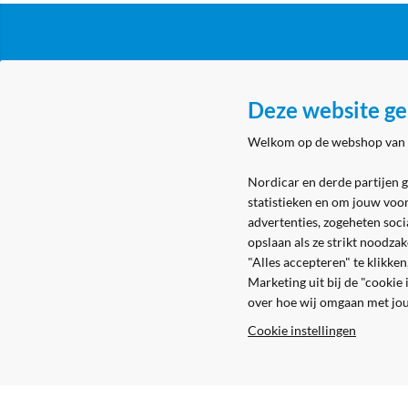
Klantenservice
Over N
Deze website ge
Algemene voorwaarden
Nordicar
Welkom op de webshop van
Privacy & cookies
Nordicar
Eerste aanmelding
Locatie 
Nordicar en derde partijen 
statistieken en om jouw voo
Levering & bezorging
advertenties, zogeheten soci
Retouren
opslaan als ze strikt noodza
"Alles accepteren" te klikke
Marketing uit bij de "cookie
over hoe wij omgaan met jo
Cookie instellingen