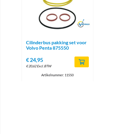
Brand
Cilinderbus pakking set voor
Volvo Penta 875550
€
24,95
€
20,62
Excl. BTW
Artikelnummer: 11550