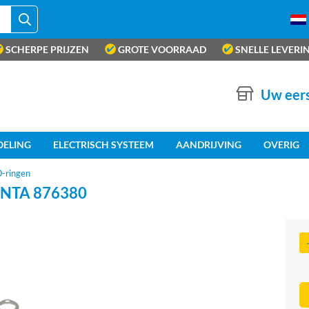
SCHERPE PRIJZEN
GROTE VOORRAAD
SNELLE LEVERI
Uw eers
OELING
ELECTRISCH SYSTEEM
AANDRIJVING
OVERIG
O-ringen
NTA 876380