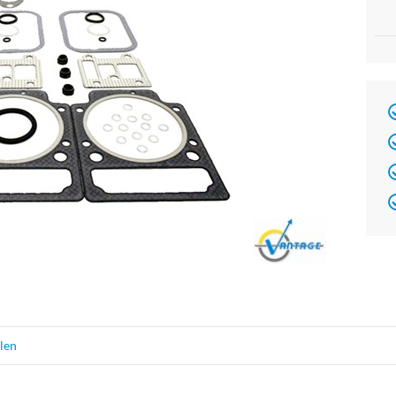
Brand
elen