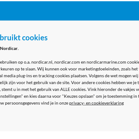
ordicar
Zakelijk
bruikt cookies
 Marine - winkel
Aanmelden zakelijk account
Nordicar
.
 Marine - werkplaats
Volg ons
& contact
gebruiken op o.a. nordicar.nl, nordicar.com en nordicarmarine.com cookie
rkeuren op te slaan. Wij kunnen ook voor marketingdoeleinden, zoals het
al media plug-ins en tracking cookies plaatsen. Volgens de wet mogen wij
kelijk zijn voor het gebruik van de site. Voor andere cookies hebben we j
n, stemt u in met het gebruik van ALLE cookies. Vink hieronder de vakjes 
 instellingen" en kies daarna voor "Keuzes opslaan" om je toestemming in
uw persoonsgegevens vind je in onze
privacy- en cookieverklaring
Veilig en gemakkelijk betalen