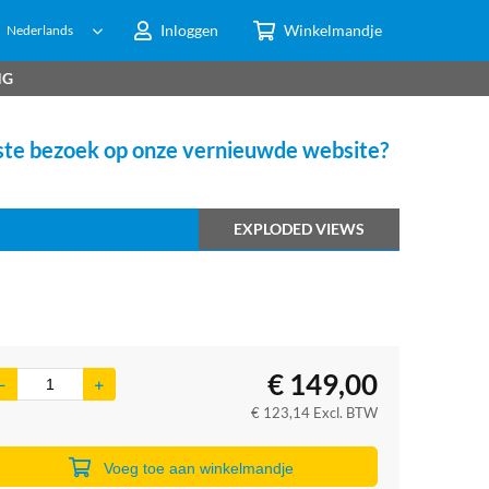
Inloggen
Winkelmandje
Nederlands
NG
te bezoek op onze vernieuwde website?
EXPLODED VIEWS
€
149,00
€
123,14
Excl. BTW
Voeg toe aan winkelmandje