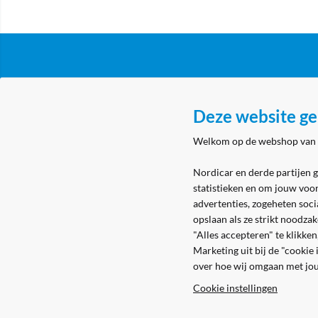
Klantenservice
Over N
Deze website ge
Algemene voorwaarden
Nordicar
Welkom op de webshop van
Privacy & cookies
Nordicar
Eerste aanmelding
Locatie 
Nordicar en derde partijen 
statistieken en om jouw voo
Levering & bezorging
advertenties, zogeheten soci
Retouren
opslaan als ze strikt noodza
"Alles accepteren" te klikke
Marketing uit bij de "cookie
over hoe wij omgaan met jo
Cookie instellingen