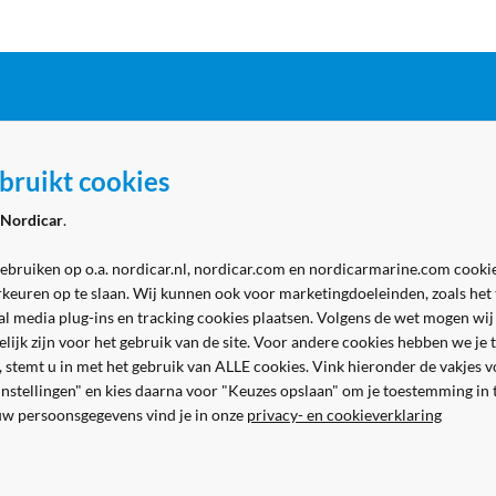
ordicar
Zakelijk
bruikt cookies
 Marine - winkel
Aanmelden zakelijk account
Nordicar
.
 Marine - werkplaats
Volg ons
& contact
gebruiken op o.a. nordicar.nl, nordicar.com en nordicarmarine.com cookie
rkeuren op te slaan. Wij kunnen ook voor marketingdoeleinden, zoals het
al media plug-ins en tracking cookies plaatsen. Volgens de wet mogen wij
kelijk zijn voor het gebruik van de site. Voor andere cookies hebben we j
n, stemt u in met het gebruik van ALLE cookies. Vink hieronder de vakjes 
 instellingen" en kies daarna voor "Keuzes opslaan" om je toestemming in
uw persoonsgegevens vind je in onze
privacy- en cookieverklaring
Veilig en gemakkelijk betalen