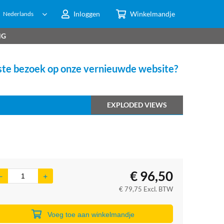
Inloggen
Winkelmandje
Nederlands
NG
te bezoek op onze vernieuwde website?
EXPLODED VIEWS
€
96,50
€
79,75
Excl. BTW
Voeg toe aan winkelmandje