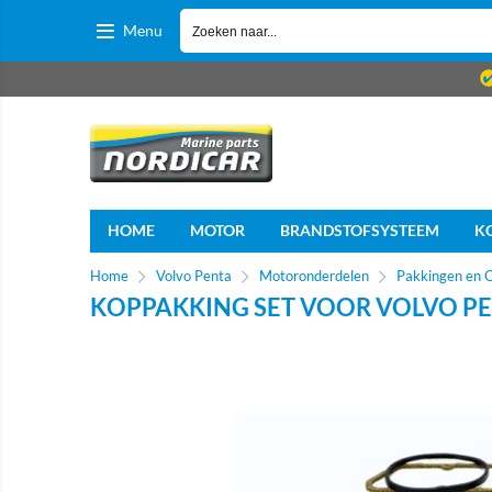
Menu
HOME
MOTOR
BRANDSTOFSYSTEEM
K
Home
Volvo Penta
Motoronderdelen
Pakkingen en 
KOPPAKKING SET VOOR VOLVO PE