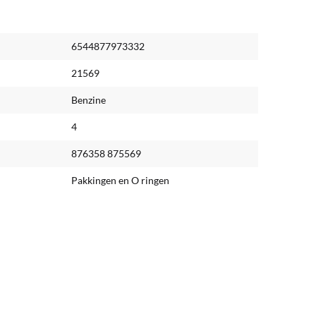
6544877973332
21569
Benzine
4
876358 875569
Pakkingen en O ringen