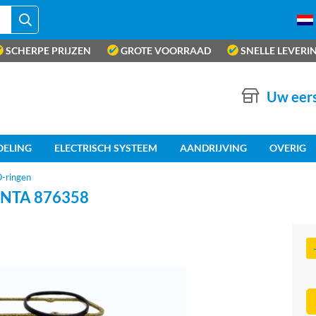
SCHERPE PRIJZEN
GROTE VOORRAAD
SNELLE LEVERI
Uw eers
OELING
ELECTRISCH SYSTEEM
AANDRIJVING
OVERIG
O-ringen
NTA 876358