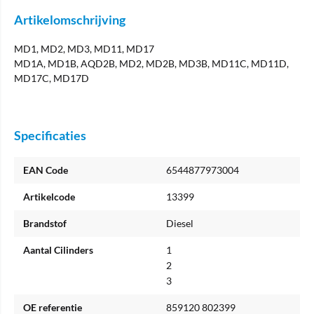
Artikelomschrijving
MD1, MD2, MD3, MD11, MD17
MD1A, MD1B, AQD2B, MD2, MD2B, MD3B, MD11C, MD11D,
MD17C, MD17D
Specificaties
EAN Code
6544877973004
Artikelcode
13399
Brandstof
Diesel
Aantal Cilinders
1
2
3
OE referentie
859120 802399