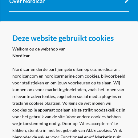
Over Nordicar
Zakelijk
Deze website gebruikt cookies
Volg ons
Welkom op de webshop van
Nordicar
.
Nordicar en derde partijen gebruiken op o.a. nordicar.nl,
nordicar.com en nordicarmarine.com cookies, bijvoorbeeld
voor statistieken en om jouw voorkeuren op te slaan. Wij
kunnen ook voor marketingdoeleinden, zoals het tonen van
relevante advertenties, zogeheten social media plug-ins en
tracking cookies plaatsen. Volgens de wet mogen wij
cookies op je apparaat opslaan als ze strikt noodzakelijk zijn
voor het gebruik van de site. Voor andere cookies hebben
we je toestemming nodig. Door op "Alles accepteren" te
klikken, stemt u in met het gebruik van ALLE cookies. Vink
hieronder de vakjes voor Functioneel en/of Marketing uit