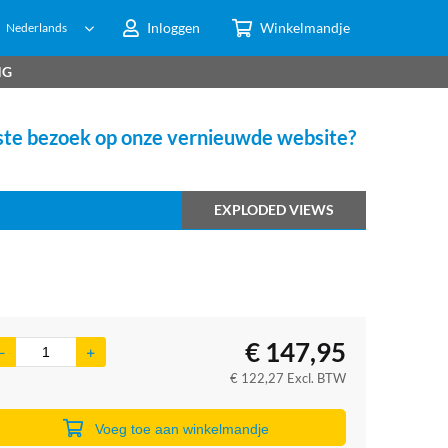
Inloggen
Winkelmandje
Nederlands
NG
te bezoek op onze vernieuwde website?
EXPLODED VIEWS
€
147,95
€
122,27
Excl. BTW
Voeg toe aan winkelmandje