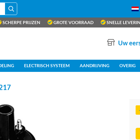
SCHERPE PRIJZEN
GROTE VOORRAAD
SNELLE LEVERI
Uw eers
OELING
ELECTRISCH SYSTEEM
AANDRIJVING
OVERIG
217