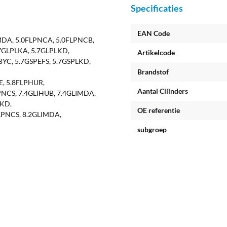
Specificaties
EAN Code
MDA, 5.0FLPNCA, 5.0FLPNCB,
.7GLPLKA, 5.7GLPLKD,
Artikelcode
YC, 5.7GSPEFS, 5.7GSPLKD,
Brandstof
E, 5.8FLPHUR,
Aantal Cilinders
NCS, 7.4GLIHUB, 7.4GLIMDA,
LKD,
OE referentie
LPNCS, 8.2GLIMDA,
subgroep