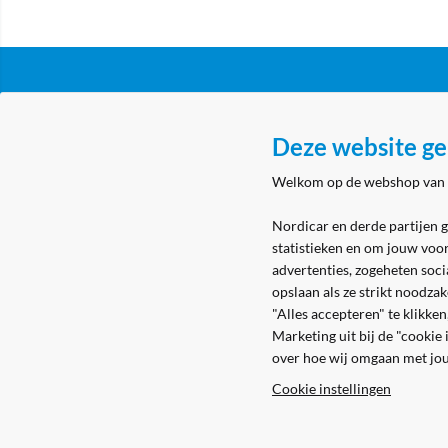
Klantenservice
Over N
Deze website ge
Algemene voorwaarden
Nordicar
Welkom op de webshop van
Privacy & cookies
Nordicar
Nordicar en derde partijen 
Eerste aanmelding
Locatie 
statistieken en om jouw voo
Levering & bezorging
advertenties, zogeheten soci
opslaan als ze strikt noodza
Retouren
"Alles accepteren" te klikke
Marketing uit bij de "cookie
over hoe wij omgaan met jo
Cookie instellingen