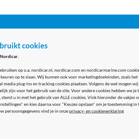
ordicar
Zakelijk
bruikt cookies
 Marine - winkel
Aanmelden zakelijk account
Nordicar
.
 Marine - werkplaats
gebruiken op o.a. nordicar.nl, nordicar.com en nordicarmarine.com cookie
Volg ons
& contact
rkeuren op te slaan. Wij kunnen ook voor marketingdoeleinden, zoals het
al media plug-ins en tracking cookies plaatsen. Volgens de wet mogen wij
kelijk zijn voor het gebruik van de site. Voor andere cookies hebben we j
n, stemt u in met het gebruik van ALLE cookies. Vink hieronder de vakjes 
 instellingen" en kies daarna voor "Keuzes opslaan" om je toestemming in
uw persoonsgegevens vind je in onze
privacy- en cookieverklaring
Veilig en gemakkelijk betalen