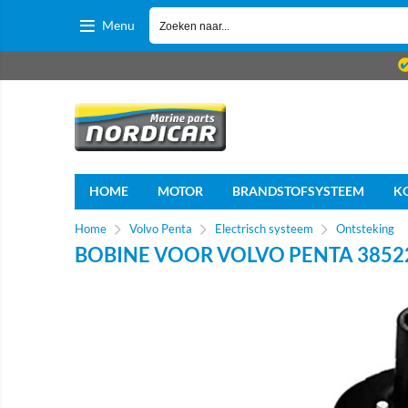
Menu
HOME
MOTOR
BRANDSTOFSYSTEEM
K
Home
Volvo Penta
Electrisch systeem
Ontsteking
BOBINE VOOR VOLVO PENTA 3852