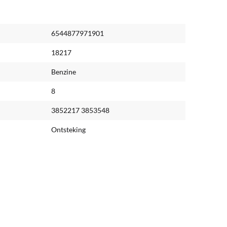
6544877971901
18217
Benzine
8
3852217 3853548
Ontsteking