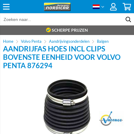
SCHERPE PRIJZEN
Home
Volvo Penta
Aandrijvingsonderdelen
Balgen
AANDRIJFAS HOES INCL CLIPS
BOVENSTE EENHEID VOOR VOLVO
PENTA 876294
Brand