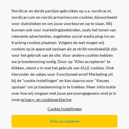
Nordicar en derde partijen gebruiken op o.a. nordicar.nl,
nordicar.com en nordicarmarine.com cookies, bijvoorbeeld
Over Nordicar
voor statistieken en om jouw voorkeuren op te slaan. Wij
kunnen ook voor marketingdoeleinden, zoals het tonen van
relevante advertenties, zogeheten social media plug-ins en
Zakelijk
tracking cookies plaatsen. Volgens de wet mogen wij
cookies op je apparaat opslaan als ze strikt noodzakelijk zijn
voor het gebruik van de site. Voor andere cookies hebben
we je toestemming nodig. Door op "Alles accepteren" te
Volg ons
klikken, stemt u in met het gebruik van ALLE cookies. Vink
hieronder de vakjes voor Functioneel en/of Marketing uit
bij de "cookie instellingen" en kies daarna voor "Keuzes
opslaan" om je toestemming in te trekken. Meer informatie
over hoe wij omgaan met jouw persoonsgegevens vind je in
onze
privacy- en cookieverklaring
Cookie instellingen
Veilig en gemakkelijk betalen
Alles accepteren