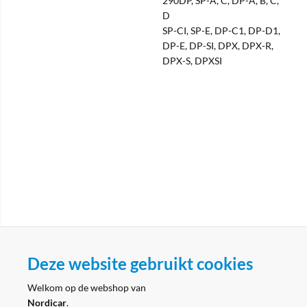
290DP, SP-A, C, DP-A, B, C,
D
SP-CI, SP-E, DP-C1, DP-D1,
DP-E, DP-SI, DPX, DPX-R,
DPX-S, DPXSI
Deze website gebruikt cookies
Welkom op de webshop van
Klantenservice
Nordicar
.